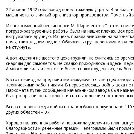
22 апреля 1942 года завод понес тяжелую утрату. В возрасте
машиниста, отличный организатор производства. Почетный 
Из воспоминаний пенсионерки М. Широченко: «Отстояв смену 
погрузо-разгрузочные работы были на наших плечах. Вся прод
выгружалась вручную. Из цеха, правда вывозили на вагонетк
ночь, так как днем виднее. Обвяжешь груз веревками и тянеш
не стукнуть.
А вот изделия из шестого цеха грузили, не считаясь со врем
снаряды для самолетов. Не сладко приходилось и здесь. Вед
А много ли силы и ловкости было в наших худеньких, слабых р
В этот период на предприятие эвакуируется спец цех завода
техническими работниками. В первые месяцы войны цеха не 
Наркомата путей сообщения начальником завода был назначе
быстро организовал коллектив на выполнение поставленных 
Всего в первые годы войны на завод было эвакуировано 110 че
других областей – 37.
Хорошо налаженная работа позволила увеличить план выпуск
благодарности и денежные премии. Телеграммы были примерн
Три адреса. Начальнику стрелочного завода товарищу Недок