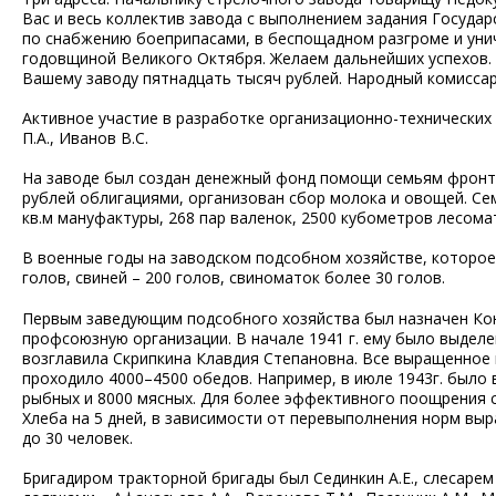
Вас и весь коллектив завода с выполнением задания Госуда
по снабжению боеприпасами, в беспощадном разгроме и уни
годовщиной Великого Октября. Желаем дальнейших успехов.
Вашему заводу пятнадцать тысяч рублей. Народный комисса
Активное участие в разработке организационно-технических
П.А., Иванов В.С.
На заводе был создан денежный фонд помощи семьям фронтов
рублей облигациями, организован сбор молока и овощей. Се
кв.м мануфактуры, 268 пар валенок, 2500 кубометров лесомат
В военные годы на заводском подсобном хозяйстве, которое 
голов, свиней – 200 голов, свиноматок более 30 голов.
Первым заведующим подсобного хозяйства был назначен Конс
профсоюзную организации. В начале 1941 г. ему было выделе
возглавила Скрипкина Клавдия Степановна. Все выращенное в
проходило 4000–4500 обедов. Например, в июле 1943г. было
рыбных и 8000 мясных. Для более эффективного поощрения с
Хлеба на 5 дней, в зависимости от перевыполнения норм выр
до 30 человек.
Бригадиром тракторной бригады был Сединкин А.Е., слесарем 