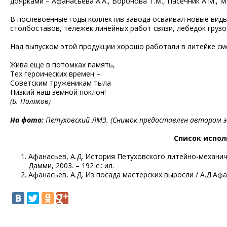
доярками – Афанасьева А.А., Воронова Т.М., Пасечник А.М.,
В послевоенные годы коллектив завода осваивал новые виды 
столбоставов, тележек линейных работ связи, лебедок груз
Над выпуском этой продукции хорошо работали в литейке сме
Жива еще в потомках память,
Тех героических времен –
Советским труженикам тыла
Низкий наш земной поклон!
(Б. Поляков)
На фото:
Петуховский ЛМЗ. (Снимок предоставлен автором эс
Список испол
Афанасьев, А.Д. История Петуховского литейно-механичес
Дамми, 2003. – 192 с.: ил.
Афанасьев, А.Д. Из посада мастерских выросли / А.Д.Афана