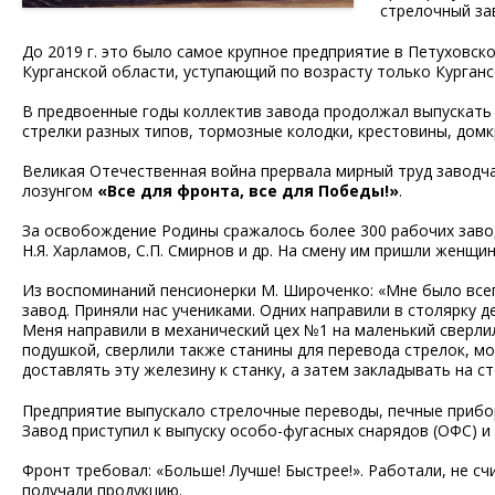
стрелочный за
До 2019 г. это было самое крупное предприятие в Петуховс
Курганской области, уступающий по возрасту только Курган
В предвоенные годы коллектив завода продолжал выпускать 
стрелки разных типов, тормозные колодки, крестовины, дом
Великая Отечественная война прервала мирный труд заводча
лозунгом
«Все для фронта, все для Победы!»
.
За освобождение Родины сражалось более 300 рабочих завода.
Н.Я. Харламов, С.П. Смирнов и др. На смену им пришли женщи
Из воспоминаний пенсионерки М. Широченко: «Мне было всег
завод. Приняли нас учениками. Одних направили в столярку д
Меня направили в механический цех №1 на маленький сверли
подушкой, сверлили также станины для перевода стрелок, мо
доставлять эту железину к станку, а затем закладывать на ст
Предприятие выпускало стрелочные переводы, печные прибор
Завод приступил к выпуску особо-фугасных снарядов (ОФС) и 
Фронт требовал: «Больше! Лучше! Быстрее!». Работали, не с
получали продукцию.