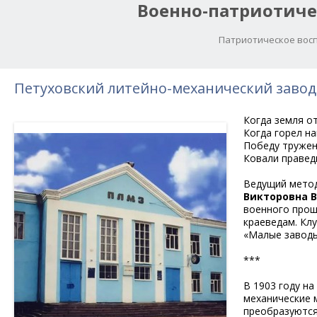
Военно-патриотиче
Патриотическое восп
Петуховский литейно-механический завод
Когда земля от
Когда горел н
Победу тружен
Ковали правед
Ведущий метод
Викторовна 
военного прош
краеведам. Кл
«Малые заводы
***
В 1903 году н
механические 
преобразуются