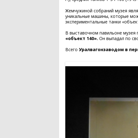
Жемчужиной собраний музея явл
уникальные машины, которые можн
экспериментальные танки «объект
В выставочном павильоне музея
«объект 140».
Он выпадал по св
Всего
Уралвагонзаводом в пери