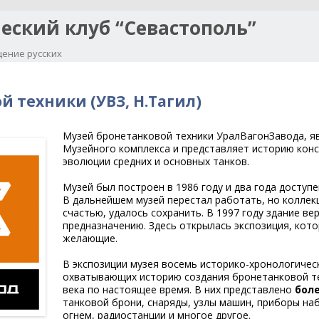
еский клуб “Севастополь”
ение русских
Перейти к содержимому
 техники (УВЗ, Н.Тагил)
Музей бронетанковой техники УралВагонЗавода, я
Музейного комплекса и представляет историю конс
эволюции средних и основных танков.
Музей был построен в 1986 году и два года доступе
В дальнейшем музей перестал работать, но коллек
счастью, удалось сохранить. В 1997 году здание в
предназначению. Здесь открылась экспозиция, кото
желающие.
В экспозиции музея восемь историко-хронологическ
охватывающих историю создания бронетанковой тех
века по настоящее время. В них представлено
боле
танковой брони, снаряды, узлы машин, приборы на
огнем, радиостанции и многое другое.