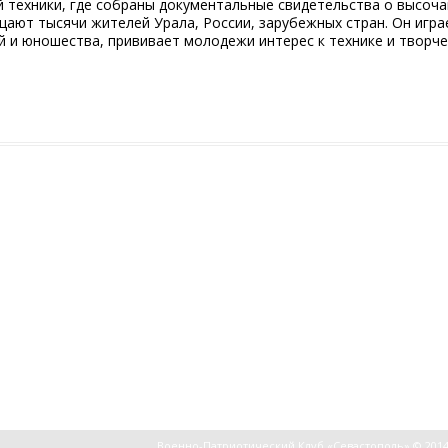
 техники, где собраны документальные свидетельства о высоч
ают тысячи жителей Урала, России, зарубежных стран. Он игра
й и юношества, прививает молодежи интерес к технике и творч
Военно-Патриотический Клуб «Севастополь» © 201