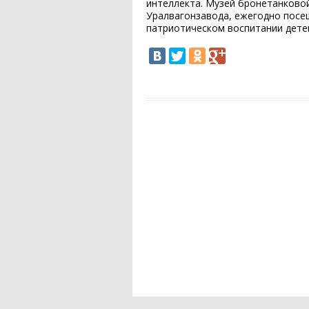
интеллекта. Музей бронетанковой
Уралвагонзавода, ежегодно посещ
патриотическом воспитании дете