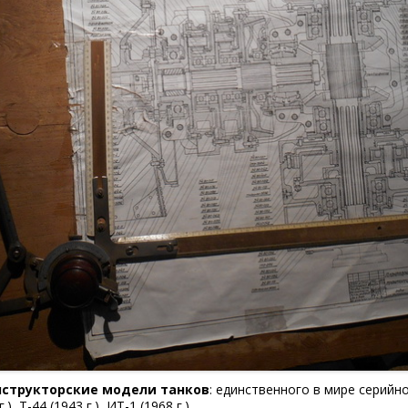
нструкторские модели танков
: единственного в мире серийн
), Т-44 (1943 г.), ИТ-1 (1968 г.).