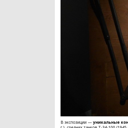
В экспозиции —
уникальные ко
г.), средних танков Т-34-100 (1945 г.