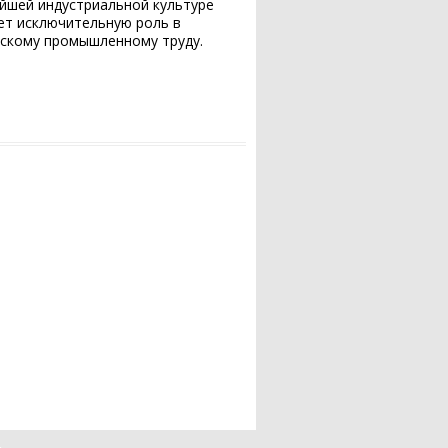
айшей индустриальной культуре
ет исключительную роль в
ескому промышленному труду.
4