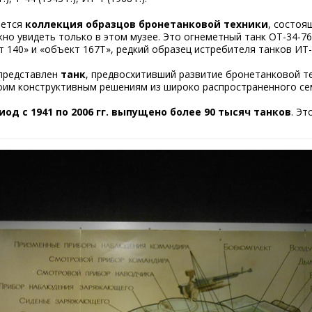
яется
коллекция образцов бронетанковой техники
, состоя
о увидеть только в этом музее. Это огнеметный танк ОТ-34-76 
 140» и «объект 167Т», редкий образец истребителя танков ИТ-
 представлен
танк
, предвосхитивший развитие бронетанковой те
оим конструктивным решениям из широко распространенного сем
од с 1941 по 2006 гг. выпущено более 90 тысяч танков
. Эт