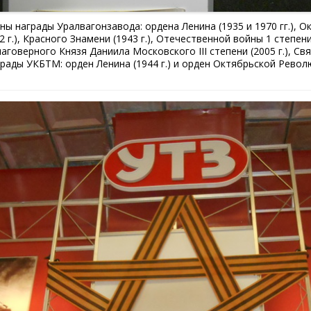
ы награды Уралвагонзавода: ордена Ленина (1935 и 1970 гг.), Ок
г.), Красного Знамени (1943 г.), Отечественной войны 1 степени 
аговерного Князя Даниила Московского III степени (2005 г.), С
награды УКБТМ: орден Ленина (1944 г.) и орден Октябрьской Револю