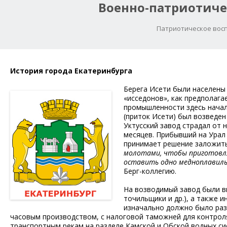
Военно-патриотиче
Патриотическое восп
История города Екатеринбурга
Берега Исети были населены 
«исседонов», как предполага
промышленности здесь начало
(приток Исети) был возведен
Уктусский завод страдал от 
месяцев. Прибывший на Урал 
принимает решение заложит
молотами, чтобы приготовлят
оставить одно медноплавиль
Берг-коллегию.
На возводимый завод были вы
точильщики и др.), а также 
изначально должно было раз
часовым производством, с налоговой таможней для контроля
транспортным рекам на разделе Камской и Обской водных сис