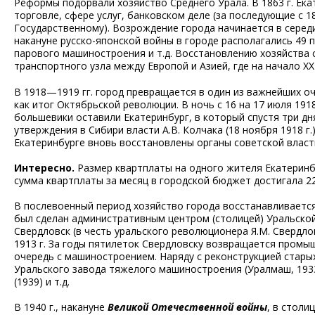
Реформы подорвали хозяйство Среднего Урала. В 1863 г. Ека
торговле, сфере услуг, банковском деле (за последующие с 18
Государственному). Возрождение города начинается в середин
накануне русско-японской войны в городе располагались 49
парового машиностроения и т.д. Восстановлению хозяйства
транспортного узла между Европой и Азией, где на начало Х
В 1918—1919 гг. город превращается в один из важнейших о
как итог Октябрьской революции. В ночь с 16 на 17 июля 1918
большевики оставили Екатеринбург, в который спустя три дн
утверждения в Сибири власти А.В. Колчака (18 ноября 1918 г.
Екатеринбурге вновь восстановлены органы советской власт
Интересно.
Размер квартплаты на одного жителя Екатеринбур
сумма квартплаты за месяц в городской бюджет достигала 221
В послевоенный период хозяйство города восстанавливается 
был сделан административным центром (столицей) Уральской 
Свердловск (в честь уральского революционера Я.М. Свердл
1913 г. За годы пятилеток Свердловску возвращается промыш
очередь с машиностроением. Наряду с реконструкцией стары
Уральского завода тяжелого машиностроения (Уралмаш, 193
(1939) и т.д.
В 1940 г., накануне
Великой Отечественной войны
, в столи