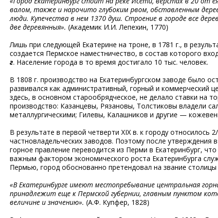
«Город Екатеринбург стоит на реке Исети, верстах в 20 от е
валом, также и нарочито глубоким рвом, обставленным дере
люди. Купечества в нем 1370 душ. Строение в городе все дере
две деревянныя».
(Академик И.И. Лепехин, 1770)
Лишь при следующей Екатерине на троне, в 1781 г., в резул
создается Пермское наместничество, в состав которого вхо
г
. Население города в то время достигало 10 тыс. человек.
В 1808 г. производство на Екатеринбургском заводе было ос
развивался как административный, горный и коммерческий ц
здесь, в основном старообрядческое, не делало ставки на 
производство: Казанцевы, Рязановы, Толстиковы владели с
металлургическими; Гилевы, Калашников и другие — кожеве
В результате в первой четверти XIX в. к городу относилось 2
частновладельческих заводов. Поэтому после утверждения в 
горное правление переводится из Перми в Екатеринбург, что 
важным фактором экономического роста Екатеринбурга служ
Пермью, город обоснованно претендовал на звание столицы 
«В Екатеринбурге имеют местопребывание центральная горна
принадлежит еще к Пермской губернии, главным пунктом кото
величине и значению».
(А.Ф. Купфер, 1828)