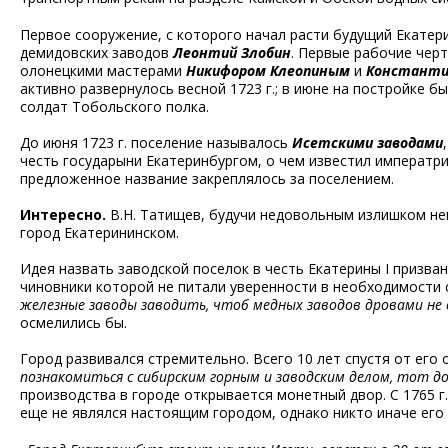
Первое сооружение, с которого начал расти будущий Екатер
демидовских заводов
Леонтий Злобин
. Первые рабочие чер
олонецкими мастерами
Никифором Клеопиным
и
Константи
активно развернулось весной 1723 г.; в июне на постройке бы
солдат Тобольского полка.
До июня 1723 г. поселение называлось
Исетскими заводами
честь государыни Екатеринбургом, о чем известил императр
предложенное название закреплялось за поселением.
Интересно.
В.Н. Татищев, будучи недовольным излишком нем
город Екатерининском.
Идея назвать заводской поселок в честь Екатерины I призва
чиновники которой не питали уверенности в необходимости 
железные заводы заводить, чтоб медных заводов дровами не 
осмелились бы.
Город развивался стремительно. Всего 10 лет спустя от его
познакомиться с сибирским горным и заводским делом, тот 
производства в городе открывается монетный двор. С 1765 г
еще не являлся настоящим городом, однако никто иначе его 