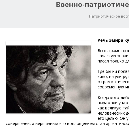
Военно-патриотиче
Патриотическое восп
Речь Эмира К
Быть грамотным
зачастую значи
писал только д
Где бы ни появ
кино, на улице,
о грамматическ
современную
и
Когда кого-либ
выражали уваже
как великую та
человеческих д
его целью. Он у
совершенен, а вершинным его воплощением стал аргентински