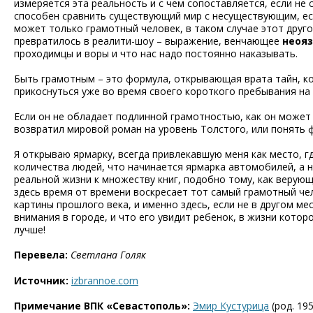
измеряется эта реальность и с чем сопоставляется, если не 
способен сравнить существующий мир с несуществующим, есл
может только грамотный человек, в таком случае этот друго
превратилось в реалити-шоу – выражение, венчающее
неоя
проходимцы и воры и что нас надо постоянно наказывать.
Быть грамотным – это формула, открывающая врата тайн, к
прикоснуться уже во время своего короткого пребывания на
Если он не обладает подлинной грамотностью, как он может
возвратил мировой роман на уровень Толстого, или понять
Я открываю ярмарку, всегда привлекавшую меня как место, г
количества людей, что начинается ярмарка автомобилей, а не
реальной жизни к множеству книг, подобно тому, как верующ
здесь время от времени воскресает тот самый грамотный чел
картины прошлого века, и именно здесь, если не в другом мес
внимания в городе, и что его увидит ребенок, в жизни которо
лучше!
Перевела:
Светлана Голяк
Источник:
izbrannoe.com
Примечание ВПК «Севастополь»:
Эмир Кустурица
(род. 19