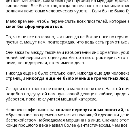
деталь! Мы знали, какой был цвет пуговиц на мундире Вронс
кинопленке. Все было так, когда он вел нас по страницам кн
волнами неистовых человеческих чувств… Если бы не было Бу
Мало времени, чтобы перечислить всех писателей, которые е
смог бы сформироваться
.
То, что не все потеряно, – а никогда не бывает все потерян
пустыне, машут нам, подтверждая, что ведь есть грамотные л
Они зажаты между тысячами изобретений информатики, yout
новейшей версии автоцензуры. Автор этих строк верит, что 
ними, не подозревая, с кем имеем дело.
Никогда еще не было столько книг, никогда еще для челове
страниц и
никогда еще не было меньше грамотных лю
Сегодня кто только не пишет, а мало кто читает. На этой по
подобно подсунутой нам вульгарной девице в кабаке, предст
уберется, пока не случится мощный катарсис.
Человек селфи вырос на
свалке перепутанных понятий
, 
образование, во времена метастаз правящей идеологии дене
беспокойством наблюдаемая морщина на лице. Сначала этот
конце прошлого века назвал более фантастическим, чем все