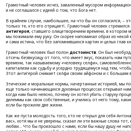
Грамотный человек исчез, заваленный мусором информацио
и не соглашался с идеей о том, что Бога нет.
В крайнем случае, наибольшее, на что бы он согласился, – эт
только те, кто его отрицает!.. Грамотный человек стремился
антигероя
, ставшего олицетворением времени, в котором 
мы пожимали ему руку. Он скорее напоминал образ из некой к
и сама истина, что без запомнившихся картин и целых глав к
Грамотный человек был полон
достоинств
. Он был необузд
отсечь безвкусицу от того, что имеет вкус, показать нам пу
времени, так называемому «человеку селфи», самовлюбленн
капитализм как судьбу и усердно трудящемуся над тем, чтоб
Этот антигерой снимает селфи своим айфоном и с большим 
Этические и моральные нормы, начертанные историей, мы пос
еще только начинающихся духовных процессах открывал нам 
когда нам было неясно, почему он хотел убить старуху-проц
дилеммы как свои собственные, и учились от него тому, каки
если бы прожили две жизни.
Как же пуста молодость того, кто не открыл для себя Антон
вас», хотя мы и не уверены, сказал ли эти важные слова то
любви… Что бы произошло с нами, если бы нашу душу не нап