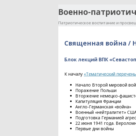
Военно-патриотич
Патриотическое воспитание и просвещ
Священная война / 
Блок лекций ВПК «Севасто
К началу
«Тематический перечень
Начало Второй мировой во
Поражение Польши
Вторжение немецко-фашистс
Капитуляция Франции
Англо-Германская «война»
Военный «нейтралитет» СШ
Подготовка Германией агрес
22 июня 1941 года. Веролом
Первые дни войны