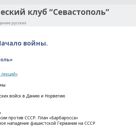
еский клуб “Севастополь”
ение русских
Перейти к содержимому
Начало войны.
поль»
 лекций»
йны
ких войск в Данию и Норвегию
А
сии против СССР. План «Барбаросса»
ное нападение фашистской Германии на СССР