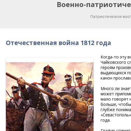
Военно-патриотиче
Патриотическое восп
Отечественная война 1812 года
Когда-то эту 
Чайковского с
героям произве
выдающихся по
канон прослав
Много ли знае
может припомн
мало говорят 
больше, чтобы
глубже понима
«Севастополь»
года.
График чтения 