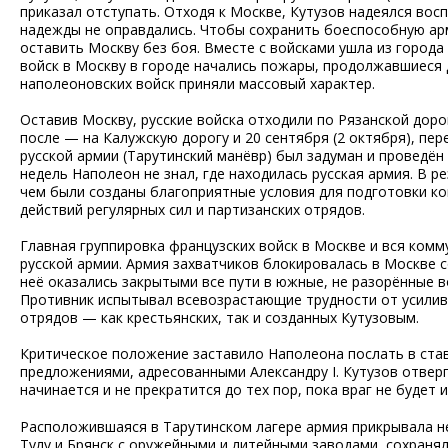
приказал отступать. Отходя к Москве, Кутузов надеялся восп
надежды не оправдались. Чтобы сохранить боеспособную арм
оставить Москву без боя. Вместе с войсками ушла из города
войск в Москву в городе начались пожары, продолжавшиеся 
наполеоновских войск приняли массовый характер.
Оставив Москву, русские войска отходили по Рязанской дор
после — на Калужскую дорогу и 20 сентября (2 октября), пер
русской армии (Тарутинский манёвр) был задуман и проведён
недель Наполеон не знал, где находилась русская армия. В р
чем были созданы благоприятные условия для подготовки к
действий регулярных сил и партизанских отрядов.
Главная группировка французских войск в Москве и вся ком
русской армии. Армия захватчиков блокировалась в Москве с
неё оказались закрытыми все пути в южные, не разорённые в
Противник испытывал всевозрастающие трудности от усилив
отрядов — как крестьянских, так и созданных Кутузовым.
Критическое положение заставило Наполеона послать в став
предложениями, адресованными Александру I. Кутузов отверг
начинается и не прекратится до тех пор, пока враг не будет и
Расположившаяся в Тарутинском лагере армия прикрывала не
Тулу и Брянск с оружейными и литейными заводами, сохран