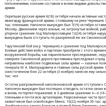
пополнениями, конским составом и всеми видами довольствия
армии.
Окрепшая русская армия 6(18) октября начала активные наст
авангарду французской армии, стоявшему на реке Чернишня. 
тыс. пленными. Наполеон вынужден был 7(19) октября остави
Москву. Движением через южные, не затронутые войной, рай
упорное сражение под Малоярославцем 12(24) октября наруш
вынуждена была отступать по разорённой ею же Смоленской 
Тарутинский бой (на р. Чернишня) и сражение под Малояросл
Боевые действия войск и партизан приобрели с этого време
вооруженной борьбы, как параллельное преследование, окру
севернее Смоленской дороги противника преследовал отряд 
направлены наиболее подвижные силы армии — казачьи полк
генерала М. А. Милорадовича и главные силы русской армии. 
ожесточённом бою 22 октября (3 ноября) нанесли ему сильн
тыс. чел.
Остатки разгромленной наполеоновской армии отступали к См
Наполеон вынужден был поспешно отводить остатки своих во
и вновь потерпел поражение: в 3-дневном сражении 4—6 (16—
пленными и почти всю артиллерию. Разрозненные части проти
захватчиков был освобожден Минск. 10(22) ноября 30-тыс. ар
Домбровского заняла Борисов и правый берег Березины, закр