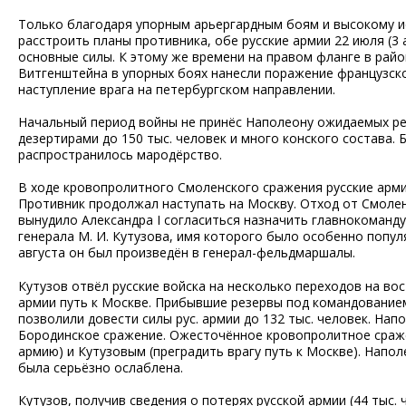
Только благодаря упорным арьергардным боям и высокому ис
расстроить планы противника, обе русские армии 22 июля (3
основные силы. К этому же времени на правом фланге в райо
Витгенштейна в упорных боях нанесли поражение французск
наступление врага на петербургском направлении.
Начальный период войны не принёс Наполеону ожидаемых ре
дезертирами до 150 тыс. человек и много конского состава.
распространилось мародёрство.
В ходе кровопролитного Смоленского сражения русские арми
Противник продолжал наступать на Москву. Отход от Смол
вынудило Александра I согласиться назначить главнокоман
генерала М. И. Кутузова, имя которого было особенно популя
августа он был произведён в генерал-фельдмаршалы.
Кутузов отвёл русские войска на несколько переходов на во
армии путь к Москве. Прибывшие резервы под командованием
позволили довести силы рус. армии до 132 тыс. человек. Напол
Бородинское сражение. Ожесточённое кровопролитное сраже
армию) и Кутузовым (преградить врагу путь к Москве). Наполе
была серьёзно ослаблена.
Кутузов, получив сведения о потерях русской армии (44 тыс.