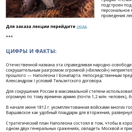
подстроен под
персональное м
проведения ле
Для заказа лекции перейдите
сюда
.
***
ЦИФРЫ И ФАКТЫ:
Отечественной названа эта справедливая народно-освободи
сокрушительным разгромом огромной («Великой») неприятел
прошлого — Наполеона I Бонапарта. Непосредственным пре
Александром I условий Тильзитского договора.
Для сокрушения России в максимальной степени использовал
огромную по тому времени армию (почти 1,2 млн. человек),
В начале июня 1812 г. укомплектованная войсками многих г
Варшавское как удобный плацдарм для вторжения, развернула
Стратегический план Наполеона состоял в том, чтобы в коро
одном-двух генеральных сражениях, овладеть Москвой и прин