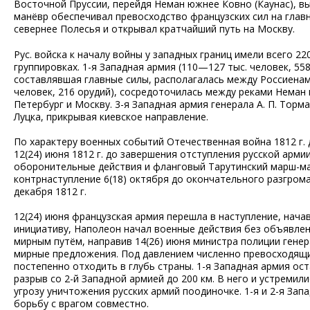
Восточной Пруссии, перейдя Неман южнее Ковно (Каунас), вы
манёвр обеспечивал превосходство французских сил на глав
севернее Полесья и открывал кратчайший путь на Москву.
Рус. войска к началу войны у западных границ имели всего 2
группировках. 1-я Западная армия (110—127 тыс. человек, 55
составлявшая главные силы, располагалась между Россиенами 
человек, 216 орудий), сосредоточилась между реками Неман и
Петербург и Москву. 3-я Западная армия генерала А. П. Торм
Луцка, прикрывая киевское направление.
По характеру военных событий Отечественная война 1812 г. 
12(24) июня 1812 г. до завершения отступления русской арми
оборонительные действия и фланговый Тарутинский марш-ман
контрнаступление 6(18) октября до окончательного разгрома
декабря 1812 г.
12(24) июня французская армия перешла в наступление, нача
инициативу, Наполеон начал военные действия без объявлен
мирным путём, направив 14(26) июня министра полиции генер
мирные предложения. Под давлением численно превосходящих
постепенно отходить в глубь страны. 1-я Западная армия ос
разрыв со 2-й Западной армией до 200 км. В него и устремили
угрозу уничтожения русских армий поодиночке. 1-я и 2-я За
борьбу с врагом совместно.