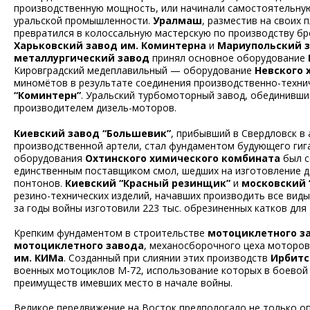
производственную мощность, или начинали самостоятельну
уральской промышленности.
Уралмаш
, разместив на своих
превратился в колоссальную мастерскую по производству бр
Харьковский завод им. Коминтерна
и
Мариупольский 
металлургический завод
принял основное оборудование
Кировградский медеплавильный — оборудование
Невского 
миномётов в результате соединения производственно-техни
“Коминтерн”
. Уральский турбомоторный завод, обединивши
производителем дизель-моторов.
Киевский завод “Большевик”
, прибывший в Свердловск в
производственной артели, стал фундаментом будующего гиг
оборудования
Охтинского химического комбината
был с
единственным поставщиком смол, шедших на изготовление д
понтонов.
Киевский “Красный резинщик”
и
московский 
резино-технических изделий, начавших производить все виды
за годы войны изготовили 223 тыс. обрезиненных катков для 
Крепким фундаментом в строительстве
мотоциклетного з
мотоциклетного завода
, механосборочного цеха моторов
им. КИМа
. Созданный при слиянии этих производств
Ирбитс
военных мотоциклов М-72, использование которых в боево
преимуществ имевших место в начале войны.
Великое передвижение на Восток предпологало не только 