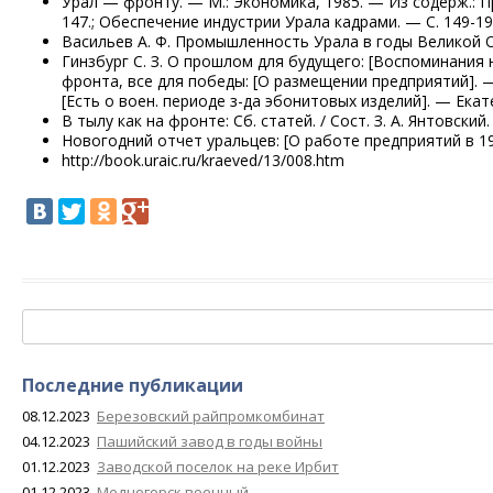
Урал — фронту. — М.: Экономика, 1985. — Из содерж.: 
147.; Обеспечение индустрии Урала кадрами. — С. 149-19
Васильев А. Ф. Промышленность Урала в годы Великой От
Гинзбург С. З. О прошлом для будущего: [Воспоминания 
фронта, все для победы: [О размещении предприятий]. — 
[Есть о воен. периоде з-да эбонитовых изделий]. — Екате
В тылу как на фронте: Сб. статей. / Сост. З. А. Янтовский
Новогодний отчет уральцев: [О работе предприятий в 1942
http://book.uraic.ru/kraeved/13/008.htm
Найти:
Последние публикации
08.12.2023
Березовский райпромкомбинат
04.12.2023
Пашийский завод в годы войны
01.12.2023
Заводской поселок на реке Ирбит
01.12.2023
Медногорск военный