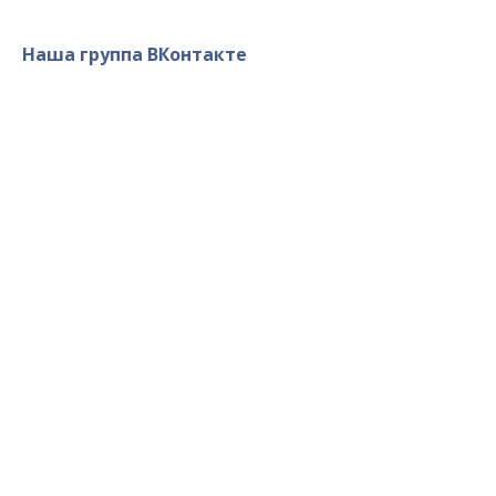
Наша группа ВКонтакте
Военно-Патриотический Клуб
«Севастополь» © 2014