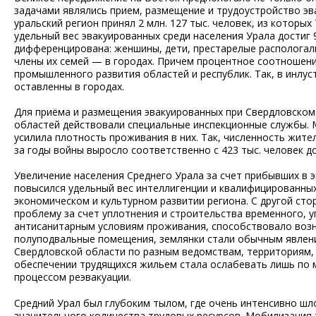
задачами являлись прием, размещение и трудоустройство эвак
уральский регион принял 2 млн. 127 тыс. человек, из которых 
удельный вес эвакуированных среди населения Урала достиг
дифференцирована: женшины, дети, престарелые распологал
члены их семей — в городах. Причем процентное соотношени
промышленного развития областей и республик. Так, в инлу
оставленны в городах.
Для приёма и размещения эвакуированных при Свердловском 
областей действовали специальные инспекционные службы. М
усилила плотность проживания в них. Так, численность жите
за годы войны выросло соответственно с 423 тыс. человек до 6
Увеличение населения Среднего Урала за счет прибывших в 
повысился удельный вес интеллигенции и квалифицированны
экономическом и культурном развитии региона. С другой с
проблему за счет уплотнения и строительства временного, 
антисанитарным условиям проживания, способствовало возн
полуподвальные помещения, землянки стали обычным явлени
Свердловской области по разным ведомствам, территориям, т
обеспечении трудящихся жильем стала ослабевать лишь по 
процессом реэвакуации.
Средний Урал был глубоким тылом, где очень интенсивно ш
значительного количества трудовых ресурсов. Мобилизация