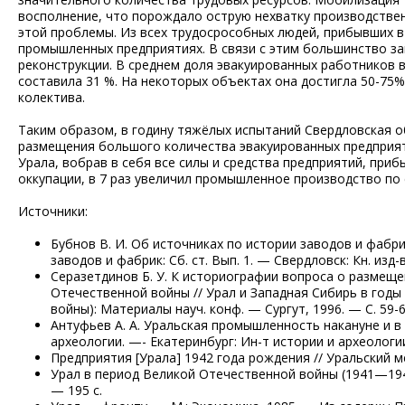
восполнение, что порождало острую нехватку производствен
этой проблемы. Из всех трудосрособных людей, прибывших в
промышленных предприятиях. В связи с этим большинство за
реконструкции. В среднем доля эвакуированных работников в
составила 31 %. На некоторых объектах она достигла 50-75
колектива.
Таким образом, в годину тяжёлых испытаний Свердловская 
размещения большого количества эвакуированных предприяти
Урала, вобрав в себя все силы и средства предприятий, при
оккупации, в 7 раз увеличил промышленное производство по
Источники:
Бубнов В. И. Об источниках по истории заводов и фабр
заводов и фабрик: Сб. ст. Вып. 1. — Свердловск: Кн. изд-в
Серазетдинов Б. У. К историографии вопроса о размеще
Отечественной войны // Урал и Западная Сибирь в годы
войны): Материалы науч. конф. — Сургут, 1996. — С. 59-6
Антуфьев А. А. Уральская промышленность накануне и в
археологии. —- Екатеринбург: Ин-т истории и археологии
Предприятия [Урала] 1942 года рождения // Уральский ме
Урал в период Великой Отечественной войны (1941—1945 
— 195 с.