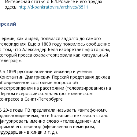
Интересная статья о Б.Л.Розинге и его трудах
здесь:
http://d-pankratov.ru/archives/6511
ерский
Термин, как и идея, появился задолго до самого
телевидения. Еще в 1880 году появилось сообщение
о том, что Александер Белл изобретает «фотофон»,
который пресса охарактеризовала как «визуальный
телеграф».
А в 1899 русский военный инженер и ученый
Kонстантин Дмитриевич Перский представил доклад
«Современное состояние вопроса об
электровидении на расстоянии (телевизирование) на
Первом всероссийском электротехническом
конгрессе в Санкт-Петербурге.
В 20-е годы ТВ предлагали называть «витафоном»,
«дальновидением», но в большинстве языков стало
фигурировать именно слово «телевидение» или
прямой его перевод («фернзеен» в немецком,
«дурдаршан» в хинди и т. д.).