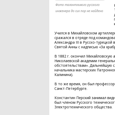
Фото талантливого русского
инженера до сих пор не найдено
Учился в Михайловском артиллер
сражался в отряде под командова
Александра III в Русско-турецкой
Святой Анны с надписью «За храб
В 1882 г. окончил Михайловскую а
Николаевской академии генераль
обстоятельствам». Дальнейшую с
начальника мастерских Патронног
Калинина).
В то же время, он был профессор
Санкт-Петербурге.
Константин Перский занимал вид
был членом Русского техническог
Электротехнического общества.