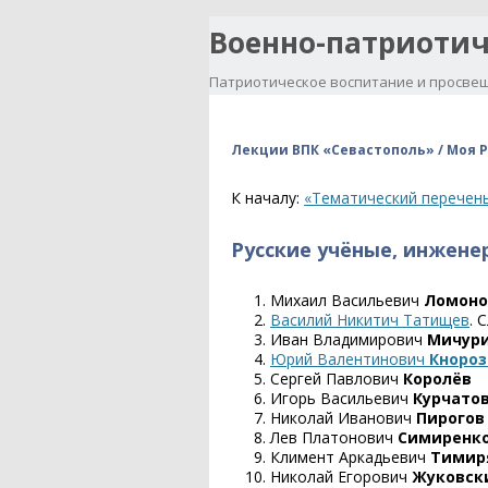
Военно-патриотич
Патриотическое воспитание и просвещ
Лекции ВПК «Севастополь» / Моя Р
К началу:
«Тематический перечень
Русские учёные, инжене
Михаил Васильевич
Ломоно
Василий Никитич Татищев
. 
Иван Владимирович
Мичур
Юрий Валентинович
Кнороз
Сергей Павлович
Королёв
Игорь Васильевич
Курчато
Николай Иванович
Пирогов
Лев Платонович
Симиренк
Климент Аркадьевич
Тимир
Николай Егорович
Жуковск