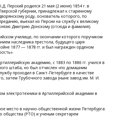
К.Д. Перский родился 21 мая (2 июня) 1854 г. в
Тверской губернии, принадлежал к старинному
дворянскому роду, основатель которого, по
преданию, выехал из Персии на службу к великому
князю Дмитрию Донскому (отсюда и фамилия).
ийском училище, по окончании которого поручиком
нием наследника престола, будущего царя
 войне 1877 — 1878 гг. и был награжден орденом
рость».
ртиллерийскую академию, с 1883 по 1886 гг. учился в
ного штаба, но был отчислен «по домашним
лужбу проходил в Санкт-Петербурге в качестве
о, затем Трубочного завода (ныне завод им. М. И.
ом электротехники в Артиллерийской академии в
ное место в научно-общественной жизни Петербурга:
о общества (РТО) и ученым секретарем