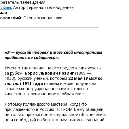
бретатель телевидения
ский.
Автор термина «телевидение»
ман
лковский.
Отец космонавтики
«
Я — русский человек и мозг свой иностранцам
продавать не собираюсь
».
Именно так отвечал на все предложения уехать
за рубеж
Борис Львович Розинг
(1869 —
1933), русский ученый, который
22 мая (
9 мая по
ст. ст.
) 1911 года
первым в мире получил на
экране сконструированного им катодного
кинескопа телевизионное изображение.
Потомку голландского мастера, когда-то
приглашенного в Россию ПЕТРОМ I, ему обещали
не только прекрасное материальное обеспечение,
но и свободный выбор тем научных исследований.