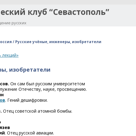
еский клуб “Севастополь”
ение русских
Перейти к содержимому
оссия / Русские учёные, инженеры, изобретатели
 лекций»
ры, изобретатели
сов.
Он сам был русским университетом
Служение Отечеству, науке, просвещению.
ин
ов
. Гений дешифровки.
в.
Отец советской атомной бомбы.
о
язев
ий
. Отец русской авиации.