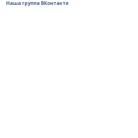
Наша группа ВКонтакте
Военно-Патриотический Клуб
«Севастополь» © 2014