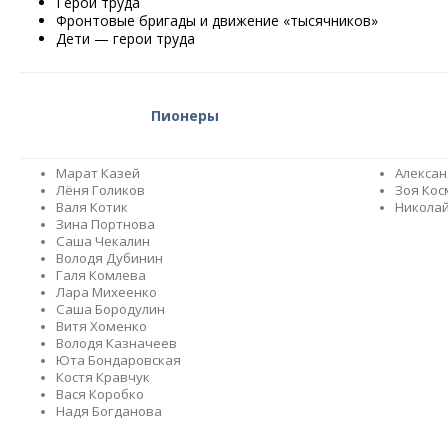
Герои труда
Фронтовые бригады и движение «тысячников»
Дети — герои труда
Пионеры
Марат Казей
Алексан
Лёня Голиков
Зоя Ко
Валя Котик
Николай
Зина Портнова
Саша Чекалин
Володя Дубинин
Галя Комлева
Лара Михеенко
Саша Бородулин
Витя Хоменко
Володя Казначеев
Юта Бондаровская
Костя Кравчук
Вася Коробко
Надя Богданова