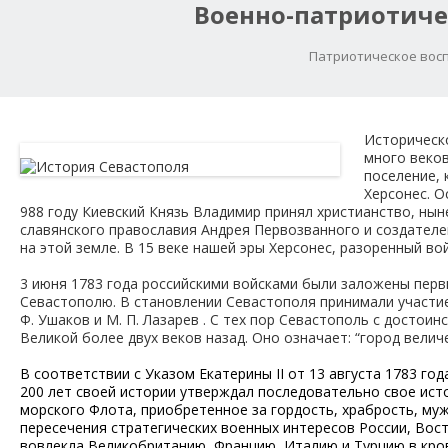
Военно-патриотиче
Патриотическое восп
Историческ
много веков
поселение, 
Херсонес. О
988 году Киевский Князь Владимир принял христианство, н
славянского православия Андрея Первозванного и создател
на этой земле. В 15 веке нашей эры Херсонес, разоренный во
3 июня 1783 года российскими войсками были заложены перв
Севастополю. В становлении Севастополя принимали участие 
Ф. Ушаков и М. П. Лазарев . С тех пор Севастополь с достои
Великой более двух веков назад. Оно означает: “город вели
В соответствии с Указом Екатерины II от 13 августа 1783 г
200 лет своей истории утверждал последовательно свое ист
морского Флота, приобретенное за гордость, храбрость, муж
пересечения стратегических военных интересов России, Восто
вовлекла Великобританию, Францию, Италию и Турцию в кро