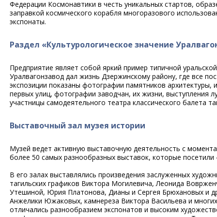
Федерации Космонавтики в честь уникальных стартов, образ
заправкой космического корабля многоразового использован
экспонаты.
Раздел «Культурологическое значение Уралваго
Предприятие являет собой яркий пример типичной уральской 
Уралвагонзавод дал жизнь Дзержинскому району, где все пос
экспозиции показаны фотографии памятников архитектуры, и
первых улиц, фотографии заводчан, их жизни, выступления л
участницы самодеятельного театра классического балета та
Выставочный зал музея истории
Музей ведет активную выставочную деятельность с момента 
более 50 самых разнообразных выставок, которые посетили 4
В его залах выставлялись произведения заслуженных художн
тагильских графиков Виктора Могилевича, Леонида Вовржен
Утешиной, Юрия Платонова, Дианы и Сергея Брюхановых и др
Анжелики Южаковых, камнереза Виктора Васильева и многих
отличались разнообразием экспонатов и высоким художестве