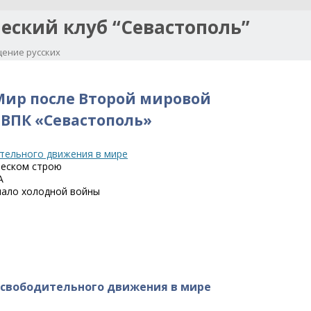
еский клуб “Севастополь”
ение русских
Перейти к содержимому
Мир после Второй мировой
 ВПК «Севастополь»
тельного движения в мире
ческом строю
А
чало холодной войны
освободительного движения в мире