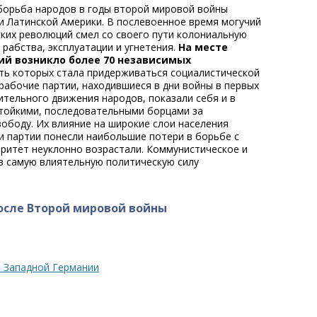
орьба народов в годы второй мировой войны
 и Латинской Америки. В послевоенное время могучий
ких революций смел со своего пути колониальную
рабства, эксплуатации и угнетения.
На месте
ий возникло более 70 независимых
сть которых стала придерживаться социалистической
рабочие партии, находившиеся в дни войны в первых
тельного движения народов, показали себя и в
тойкими, последовательными борцами за
ободу. Их влияние на широкие слои населения
ти партии понесли наибольшие потери в борьбе с
ритет неуклонно возрастали. Коммунистическое и
в самую влиятельную политическую силу
осле Второй мировой войны
 Западной Германии