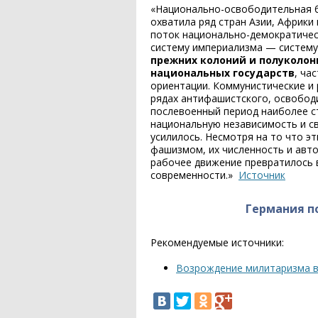
«Национально-освободительная б
охватила ряд стран Азии, Африки
поток национально-демократичес
систему империализма — систему 
прежних колоний и полуколон
национальных государств
, ча
ориентации. Коммунистические и 
рядах антифашистского, освободи
послевоенный период наиболее с
национальную независимость и св
усилилось. Несмотря на то что э
фашизмом, их численность и авто
рабочее движение превратилось 
современности.»
Источник
Германия п
Рекомендуемые источники:
Возрождение милитаризма в