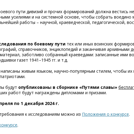
боевого пути дивизий и прочих формирований должна вестись н
ными усилиями и на системной основе, чтобы собрать воедино
ьнейшей работы – научной, краеведческой, педагогической, во
следования по боевому пути
тех или иных воинских формиро
ографий, справочников, энциклопедий и заканчивая архивными 
 материал, заботливо собранный краеведами: записанные ими в
шивки газет 1941–1945 гг. и т.д.
написаны живым языком, научно-популярным стилем, чтобы их
патриотами.
алы будут
опубликованы в сборнике «Путями славы»
беспла
ших работ будут награждены дипломами и призами.
апреля по 1 декабря 2024 г.
 требования к исследованиям можно из
Положения о конкурсе
.
конкурсе
.