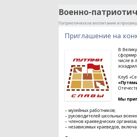
Военно-патриотич
Патриотическое воспитание и просвещ
Приглашение на конк
В Велику
сформиро
числе в 
эскадрил
Клуб «Се
«Путям
Отечест
Мы приг
– музейных работников;
– руководителей школьных военно
– членов краеведческих организа
– независимых краеведов, включа