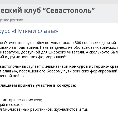
еский клуб “Севастополь”
ение русских
Перейти к содержимому
урс «Путями славы»
ю Отечественную войну вступило около 300 советских дивизий.
вано за годы войны. Память далеко не обо всех этих воинских 
литературе, доступной для широкого читателя. А сколько-то был
ий и других воинских формирований!
вастополь» выступает с инициативой
конкурса историко-кра
и славы»
, посвященного боевому пути воинских формирований
венной войны.
лашаем принять участие в конкурсе:
-исторических музеев;
ций и союзов;
я библиотечных работников, журналистов и т.д.