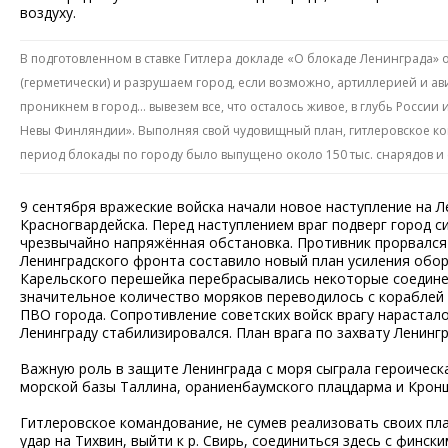
воздуху.
В подготовленном в ставке Гитлера докладе «О блокаде Ленинграда» 
(герметически) и разрушаем город, если возможно, артиллерией и ави
проникнем в город… вывезем все, что осталось живое, в глубь России
Невы Финляндии». Выполняя свой чудовищный план, гитлеровское ко
период блокады по городу было выпущено около 150 тыс. снарядов и
9 сентября вражеские войска начали новое наступление на Л
Красногвардейска. Перед наступлением враг подверг город 
чрезвычайно напряжённая обстановка. Противник прорвался 
Ленинградского фронта составило новый план усиления обор
Карельского перешейка перебрасывались некоторые соедине
значительное количество моряков переводилось с кораблей н
ПВО города. Сопротивление советских войск врагу нарастало
Ленинграду стабилизировался. План врага по захвату Ленингр
Важную роль в защите Ленинграда с моря сыграла героическ
морской базы Таллина, ораниенбаумского плацдарма и Крон
Гитлеровское командование, не сумев реализовать своих пла
удар на Тихвин, выйти к р. Свирь, соединиться здесь с финс