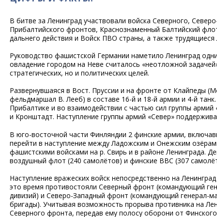
В битве за Ленинград участвовали войска Северного, Северо-
Прибалтийского фронтов, Краснознаменный Балтийский флот
дальнего действия и Войск ПВО страны, а также трудящиеся 
Руководство фашистской Германии наметило Ленинград одни
овладение городом на Неве считалось «неотложной задачей
стратегических, но и политических целей.
Развернувшаяся в Вост. Пруссии и на фронте от Клайпеды (М
фельдмаршал В. Лееб) в составе 16-й и 18-й армии и 4-й танк
Прибалтике и во взаимодействии с частью сил группы армий 
и Кронштадт. Наступление группы армий «Север» поддержива
В юго-восточной части Финляндии 2 финские армии, включавши
перейти в наступление между Ладожским и Онежским озёрами
фашистскими войсками на р. Свирь и в районе Ленинграда. Д
воздушный флот (240 самолётов) и финские ВВС (307 самолёт
Наступление вражеских войск непосредственно на Ленинград 
это время противостояли Северный фронт (командующий генер
дивизий) и Северо-Западный фронт (командующий генерал-майо
бригады). Учитывая возможность прорыва противника на Лени
Северного фронта, передав ему полосу оборони от Финского 