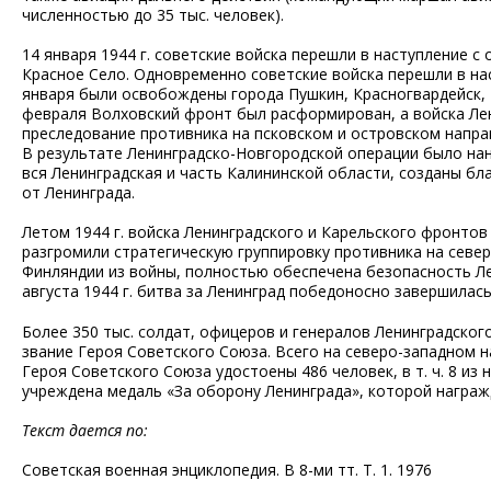
численностью до 35 тыс. человек).
14 января 1944 г. советские войска перешли в наступление с
Красное Село. Одновременно советские войска перешли в на
января были освобождены города Пушкин, Красногвардейск, Т
февраля Волховский фронт был расформирован, а войска Ле
преследование противника на псковском и островском направ
В результате Ленинградско-Новгородской операции было на
вся Ленинградская и часть Калининской области, созданы бл
от Ленинграда.
Летом 1944 г. войска Ленинградского и Карельского фронто
разгромили стратегическую группировку противника на севе
Финляндии из войны, полностью обеспечена безопасность Л
августа 1944 г. битва за Ленинград победоносно завершилась
Более 350 тыс. солдат, офицеров и генералов Ленинградског
звание Героя Советского Союза. Всего на северо-западном н
Героя Советского Союза удостоены 486 человек, в т. ч. 8 из
учреждена медаль «За оборону Ленинграда», которой награжд
Текст дается по:
Советская военная энциклопедия. В 8-ми тт. Т. 1. 1976