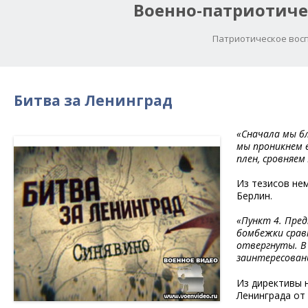
Военно-патриотиче
Патриотическое восп
Битва за Ленинград
«Сначала мы б
мы проникнем в
плен, сровняем
Из тезисов нем
Берлин.
«Пункт 4. Пре
бомбежки сравн
отвергнуты. В 
заинтересованы
Из директивы 
Ленинграда от 