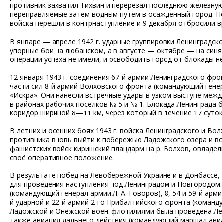
противник захватил Тихвин и перерезал последнюю железную
переправляемые затем водным путём в осаждённый город. Но 
войска перешли в контрнаступление и 9 декабря отбросили вр
В январе — апреле 1942 г. ударные группировки Ленинградско
упорные бои на любанском, а в августе — октябре — на син
операции успеха не имели, и освободить город от блокады не
12 января 1943 г. соединения 67-й армии Ленинградского фро
части сил 8-й армий Волховского фронта (командующий гене
«Искра». Они нанесли встречные удары в узком выступе меж
в районах рабочих посёлков № 5 и № 1. Блокада Ленинграда
коридор шириной 8—11 км, через который в течение 17 суто
В летних и осенних боях 1943 г. войска Ленинградского и В
противника вновь выйти к побережью Ладожского озера и во
фашистских войск киришский плацдарм на р. Волхов, овлад
своё оперативное положение.
В результате побед на Левобережной Украине и в Донбассе, 
для проведения наступления под Ленинградом и Новгородом. 
(командующий генерал армии Л. А. Говоров), 8, 54 и 59-й ар
й ударной и 22-й армий 2-го Прибалтийского фронта (команд
Ладожской и Онежской воен. флотилиями была проведена Лен
также авиация дальнего действия (командующий маршал авиац