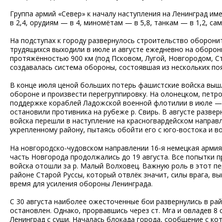
Группа армий «Север» к началу наступления на Ленинград и
в 2,4, орудиям — в 4, миномётам — в 5,8, танкам — в 1,2, са
На подступах к городу развернулось строительство оборони
трудящихся выходили в июле и августе ежедневно на оборон
протяжённостью 900 км (под Псковом, Лугой, Новгородом, Ст
создавалась система обороны, состоявшая из нескольких по
В конце июля ценой больших потерь фашистские войска вышл
обороне и произвести перегруппировку. На олонецком, петр
поддержке кораблей Ладожской военной флотилии в июле — 
остановили противника на рубеже р. Свирь. В августе развер
войска перешли в наступление на красногвардейском направл
укрепленному району, пытаясь обойти его с юго-востока и в
На новгородско-чудовском направлении 16-я немецкая армия 
часть Новгорода продолжались до 19 августа. Все попытки 
войска отошли за р. Малый Волховец. Важную роль в этот пе
районе Старой Руссы, который отвлёк значит, силы врага, в
время для усиления обороны Ленинграда.
С 30 августа наиболее ожесточенные бои развернулись в рай
остановлен. Однако, прорвавшись через ст. Мга и овладев 8
Ленинград с суши. Началась блокада города, сообщение с к