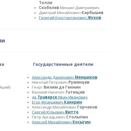
Толли
Скобелев
Михаил Дмитриевич
Дмитрий Михайлович
Карбышев
Георгий Константинович
Жуков
ли
ва
Государственные деятели
Александр Данилович
Меншиков
Николай Петрович
Румянцев
йший)
Георг
Вилим де Геннин
Василий Никитич
Татищев
де
Траверсе
Иван Иванович
Егор Францевич
Канкрин
Александр Михайлович
Горчаков
Сергей Юльевич
Витте
Петр Аркадьевич
Столыпин
Алексей Михайлович
Косыгин