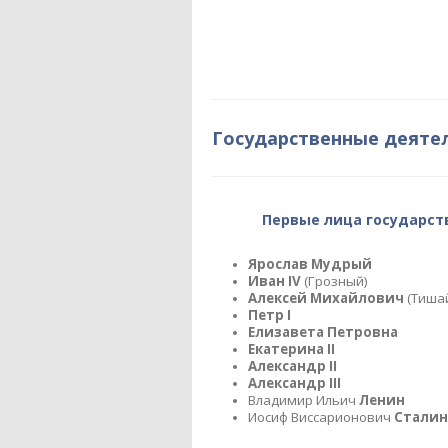
Государственные деяте
Первые лица государст
Ярослав Мудрый
Иван IV
(Грозный)
Алексей Михайлович
(Тиша
Петр I
Елизавета Петровна
Екатерина II
Александр II
Александр III
Владимир Ильич
Ленин
Иосиф Виссарионович
Сталин