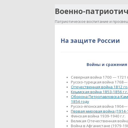
Военно-патриотич
Патриотическое воспитание и просвещ
На защите России
Войны и сражения
Северная война 1700 — 1721 г
Русско-турецкая война 1768—1
Отечественная война 1812 го
Крымская война 1853-1856 г.г.
Оборона Петропавловска-Кам
1854 году
Русско-японская война 1904—1
Первая мировая война (1914-19
Финская война 1939-1940 г.г.
Великая Отечественная войн
Война в Афганистане (1979-1989