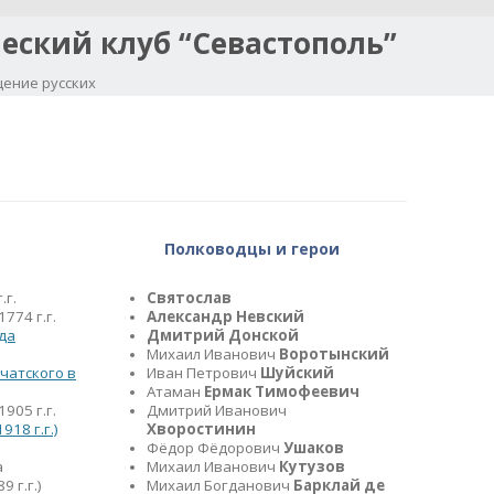
еский клуб “Севастополь”
ение русских
Перейти к содержимому
Полководцы и герои
.г.
Святослав
774 г.г.
Александр Невский
да
Дмитрий Донской
Михаил Иванович
Воротынский
чатского в
Иван Петрович
Шуйский
Атаман
Ермак Тимофеевич
905 г.г.
Дмитрий Иванович
18 г.г.)
Хворостинин
Фёдор Фёдорович
Ушаков
а
Михаил Иванович
Кутузов
 г.г.)
Михаил Богданович
Барклай де