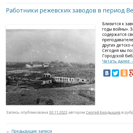
Работники режевских заводов в период Ве
Близится к за
годы войны». З
содержатся св
преподавателе
других детско
Сегодня мы по
Городской биб
Читать далее
Запись опубликована
30.11.2023
автором
Сергей Бердышев
в руб
Навигация по записям
←
Предыдущие записи