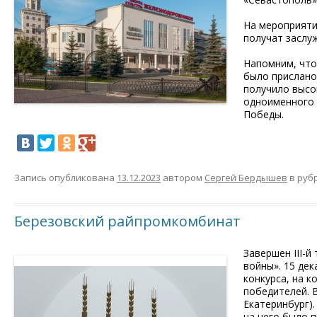
На мероприяти
получат заслу
Напомним, что 
было прислано
получило высо
одноименного 
Победы.
Запись опубликована
13.12.2023
автором
Сергей Бердышев
в руб
Березовский райпромкомбинат
Завершен III-й
войны». 15 дек
конкурса, на 
победителей. 
Екатеринбург).
на него было п