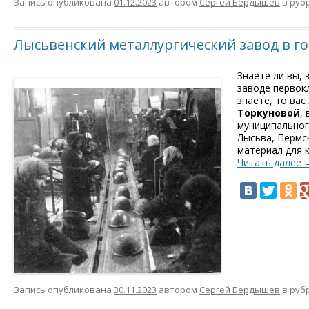
Запись опубликована
01.12.2023
автором
Сергей Бердышев
в руб
Лысьвенский металлургический завод в г
Знаете ли вы,
заводе первок
знаете, то ва
Торкуновой
,
муниципальног
Лысьва, Пермс
материал для 
Читать далее
Запись опубликована
30.11.2023
автором
Сергей Бердышев
в руб