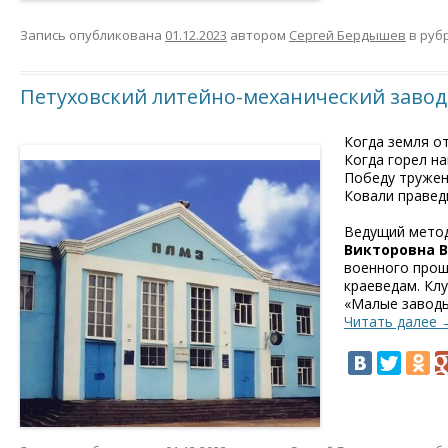
Запись опубликована
01.12.2023
автором
Сергей Бердышев
в руб
Петуховский литейно-механический завод
Когда земля от
Когда горел н
Победу тружен
Ковали правед
Ведущий метод
Викторовна 
военного прош
краеведам. Кл
«Малые заводы
Читать далее