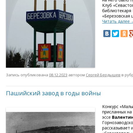
Клуб «Севасто
библиотекаря 
«Березовская 
Читать далее
Запись опубликована
08.12.2023
автором
Сергей Бердышев
в руб
Пашийский завод в годы войны
Конкурс «Малы
присланных на
эссе
Валенти
Горнозаводског
рассказывает 