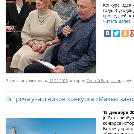
Конкурс, идея 
года. В уходящ
прошедшей вст
Читать далее
Запись опубликована
15.12.2023
автором
Сергей Бердышев
в руб
Встреча участников конкурса «Малые заво
15 декабря 20
(г. Екатеринбу
конкурса исто
Встречу прово
«Севастополь»