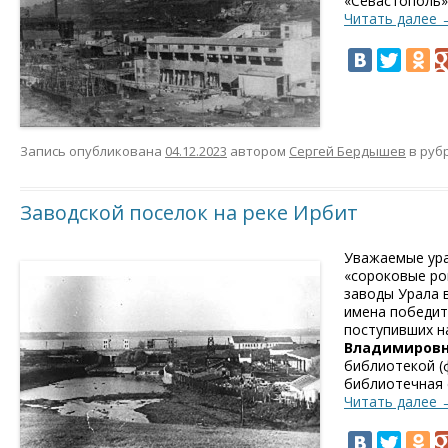
«Севастополь»
Читать далее
Запись опубликована
04.12.2023
автором
Сергей Бердышев
в руб
Заводской поселок на реке Ирбит
Уважаемые ура
«сороковые ро
заводы Урала в
имена победит
поступивших н
Владимировн
библиотекой (
библиотечная 
Читать далее