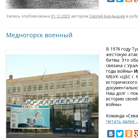
Запись опубликована
01.12.2023
автором
Сергей Бердышев
в руб
Медногорск военный
В 1976 году Т
жестокую атак
битвы. Это об
связана с Ура
годы войны»
И
МБУК «ЦБС г. М
исторического
документально
Наш долг – по
историю своей
войны».
Команда «Сева
Читать далее