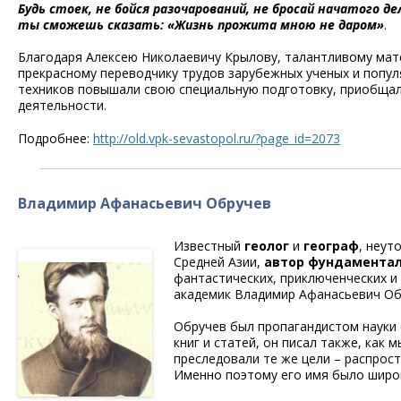
Будь стоек, не бойся разочарований, не бросай начатого де
ты сможешь сказать: «Жизнь прожита мною не даром»
.
Благодаря Алексею Николаевичу Крылову, талантливому мате
прекрасному переводчику трудов зарубежных ученых и попул
техников повышали свою специальную подготовку, приобщали
деятельности.
Подробнее:
http://old.vpk-sevastopol.ru/?page_id=2073
Владимир Афанасьевич Обручев
Известный
геолог
и
географ
, неу
Средней Азии,
автор фундаментал
фантастических, приключенческих и
академик Владимир Афанасьевич Об
Обручев был пропагандистом науки 
книг и статей, он писал также, как
преследовали те же цели – распрост
Именно поэтому его имя было широк