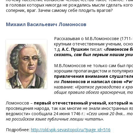
в головах которых никогда не рождались мысли сделать кого
соперник, враг. Зачем самому себе плодить врагов?
Михаил Васильевич Ломоносов
Рассказывая о М.В.Ломоносове (1711-
крупным отечественным ученым, основ
т.д.
А.С. Пушкин
писал: «
Ломоносов б
сказать, сам был первым нашим ун
М.В.Ломоносов не только сам был про
хорошим пропагандистом и популяри
привлечения внимания слушател
им
Ломоносов и написал свою «Ри
название: «
Краткое руководство к кра
общие правила обоего красноречия, то
Ломоносов –
первый отечественный ученый, который н
просвещения народа, так как многие не знали иностранных я
ведомости» сообщала 24 июня 1746 г.: «
Сего июня 20 дня… то
на российском языке публичные лекции читать
».
Подробнее:
http://old.vpk-sevastopol.ru/?page_id=516