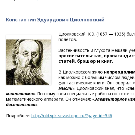
Константин Эдуардович Циолковский
Циолковский К.Э. (1857 — 1935) бы
полетов.
Застенчивость и глухота мешали уч
просветительская, пропагандис
статей, брошюр и книг.
В Циолковском жило
непреодолим
как можно с большим числом людей.
фантастические книги. Он говорил: «
мысли
». Циолковский знал, что «
сп
миллионами
». Поэтому свои специальные работы он тоже с
математического аппарата. Он отмечал: «
Элементарное изл
достоинство
».
Подробнее:
http://old.vpk-sevastopol.ru/?page_id=546