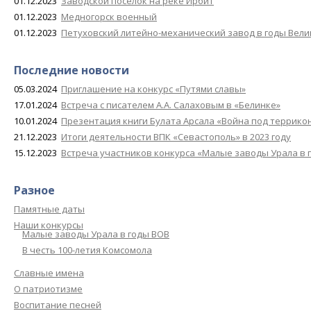
01.12.2023
Заводской поселок на реке Ирбит
01.12.2023
Медногорск военный
01.12.2023
Петуховский литейно-механический завод в годы Вел
Последние новости
05.03.2024
Приглашение на конкурс «Путями славы»
17.01.2024
Встреча с писателем А.А. Салаховым в «Белинке»
10.01.2024
Презентация книги Булата Арсала «Война под террико
21.12.2023
Итоги деятельности ВПК «Севастополь» в 2023 году
15.12.2023
Встреча участников конкурса «Малые заводы Урала в 
Разное
Памятные даты
Наши конкурсы
Малые заводы Урала в годы ВОВ
В честь 100-летия Комсомола
Славные имена
О патриотизме
Воспитание песней