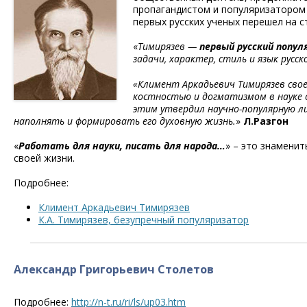
пропагандистом и популяризатором 
первых русских ученых перешел на с
«
Тимирязев —
первый русский попу
задачи, характер, стиль и язык русск
«Климент Аркадьевич Тимирязев свое
костностью и догматизмом в науке 
этим утвердил научно-популярную л
наполнять и формировать его духовную жизнь.
»
Л.Разгон
«
Работать для науки, писать для народа…
» – это знаменит
своей жизни.
Подробнее:
Климент Аркадьевич Тимирязев
К.А. Тимирязев, безупречный популяризатор
Александр Григорьевич Столетов
Подробнее:
http://n-t.ru/ri/ls/up03.htm