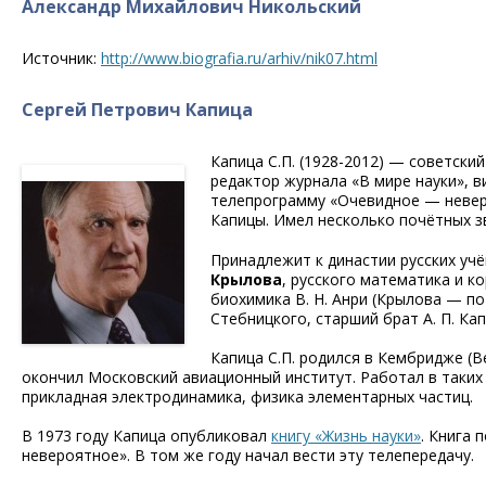
Александр Михайлович Никольский
Источник:
http://www.biografia.ru/arhiv/nik07.html
Сергей Петрович Капица
Капица С.П. (1928-2012) — советски
редактор журнала «В мире науки», в
телепрограмму «Очевидное — невер
Капицы. Имел несколько почётных зв
Принадлежит к династии русских учё
Крылова
, русского математика и к
биохимика В. Н. Анри (Крылова — по
Стебницкого, старший брат А. П. Кап
Капица С.П. родился в Кембридже (Ве
окончил Московский авиационный институт. Работал в таких 
прикладная электродинамика, физика элементарных частиц.
В 1973 году Капица опубликовал
книгу «Жизнь науки»
. Книга
невероятное». В том же году начал вести эту телепередачу.