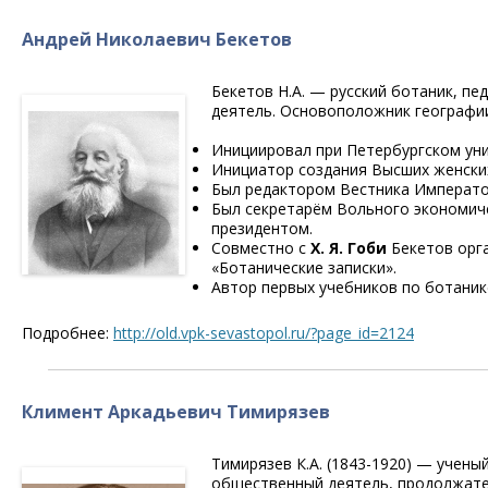
Андрей Николаевич Бекетов
Бекетов Н.А. — русский ботаник, пе
деятель. Основоположник географии
Инициировал при Петербургском уни
Инициатор создания Высших женских
Был редактором Вестника Императо
Был секретарём Вольного экономиче
президентом.
Совместно с
Х. Я. Гоби
Бекетов орга
«Ботанические записки».
Автор первых учебников по ботанике
Подробнее:
http://old.vpk-sevastopol.ru/?page_id=2124
Климент Аркадьевич Тимирязев
Тимирязев К.А. (1843-1920) — учен
общественный деятель, продолжате