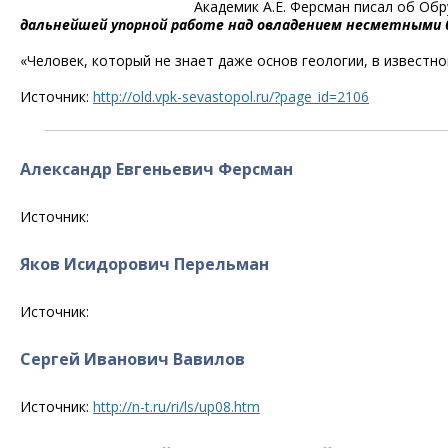
Академик А.Е. Ферсман писал об Обр
дальнейшей упорной работе над овладением несметными б
«Человек, который не знает даже основ геологии, в известн
Источник:
http://old.vpk-sevastopol.ru/?page_id=2106
Александр Евгеньевич Ферсман
Источник:
Яков Исидорович Перельман
Источник:
Сергей Иванович Вавилов
Источник:
http://n-t.ru/ri/ls/up08.htm