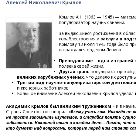
Алексей Николаевич Крылов
Крылов А.Н. (1863 — 1945) — матема
популяризатор научных знаний.
За выдающиеся достижения в област
кораблестроения и
заслуги в под
Крылову 13 июля 1943 года было п
награждался орденом Ленина.
Преподавание – одна из граней 
полвека своей жизни.
Другая грань
популяризаторской д
великих зарубежных ученых
, что делало их доступн
Третий вид научно-популяризаторской деятельн
инженерных работников.
Большое внимание Алексей Николаевич Крылов уделял
Академик Крылов был великим тружеником
– и в науке
Страны Советов, он говорил: «
Всему учись сам. Никогда не
не просто запомнить изучаемое, а старайся понять сущнос
забывается. Накопляй опыт в каждом деле… Помни, что ни
кто думает над вопросами, которые перед ним ставит сама