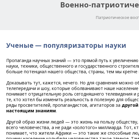
Военно-патриотиче
Патриотическое восп
Ученые — популяризаторы науки
Пропаганда научных знаний — это прямой путь к увеличению
науки, техники, общественного и государственного строител
больше потенциал нашего общества, страны, тем мы крепче 
Доказывать тут, кажется, нечего. Но для сравнения можно 
телепередачи и шоу, которые оболванивают наше население к
понимает отрицательную роль сегодняшнего телевидения и 
те, кто хотел бы изменить реальность в полезную для общес
ряды просветителей, пропагандистов, агитаторов за
другой
настоящим знаниям
.
Другой образ жизни людей — это жизнь на пользу обществу,
всего человечества, а не ради «золотого» миллиарда. Тот, к
понимает, что жители Африки — это такие же способные люди
почему население колыбели человечества такое тёмное. Там