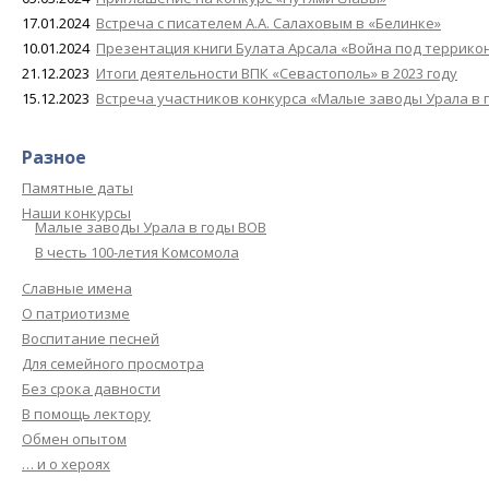
17.01.2024
Встреча с писателем А.А. Салаховым в «Белинке»
10.01.2024
Презентация книги Булата Арсала «Война под террико
21.12.2023
Итоги деятельности ВПК «Севастополь» в 2023 году
15.12.2023
Встреча участников конкурса «Малые заводы Урала в 
Разное
Памятные даты
Наши конкурсы
Малые заводы Урала в годы ВОВ
В честь 100-летия Комсомола
Славные имена
О патриотизме
Воспитание песней
Для семейного просмотра
Без срока давности
В помощь лектору
Обмен опытом
… и о хероях