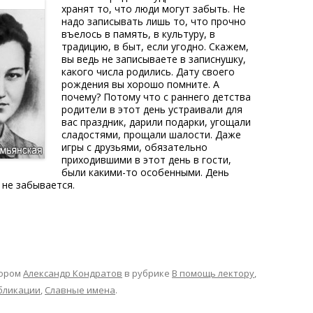
хранят то, что люди могут забыть. Не
надо записывать лишь то, что прочно
въелось в память, в культуру, в
традицию, в быт, если угодно. Скажем,
вы ведь не записываете в записнушку,
какого числа родились. Дату своего
рождения вы хорошо помните. А
почему? Потому что с раннего детства
родители в этот день устраивали для
вас праздник, дарили подарки, угощали
сладостями, прощали шалости. Даже
игры с друзьями, обязательно
приходившими в этот день в гости,
были какими-то особенными. День
 не забывается.
ором
Александр Кондратов
в рубрике
В помощь лектору
,
бликации
,
Славные имена
.