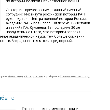
по истории Великой Отечественной войны.
Доктор исторических наук, главный научный
сотрудник Института российской истории РАН,
руководитель Центра военной истории России,
академик РАН – вот неполный перечень «титулов
и званий» Г.А. Куманева. За последние 30 лет
народ отвык от того, что историки говорят
тнице академической науки, тем больше сомнений
ности. Закрадываются мысли: придворный,
ором
Александр Кондратов
в рубрике
В помощь лектору
,
забыто
Такова народная мудрость: книги