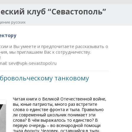
еский клуб “Севастополь”
ение русских
Перейти к содержимому
ектору
ссии и Вы умеете и предпочитаете рассказывать о
ния, мы приглашаем Вас к сотрудничеству.
!
ail: sev@vpk-sevastopol.ru
обровольческому танковому
Читая книги о Великой Отечественной войне,
вы, юные патриоты, много раз встретите
слова о единстве фронта и тыла. Правильно
ли современный школьник понимает эти
слова? В чём выражалось то единство? В
первую очередь – во всенародной помощи
тыла фронту. Человек, оставшийся в тылу,