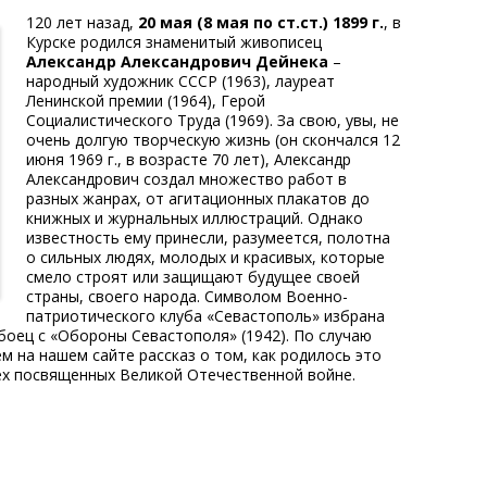
120 лет назад,
20 мая (8 мая по ст.ст.) 1899 г.
, в
Курске родился знаменитый живописец
Александр Александрович Дейнека
–
народный художник СССР (1963), лауреат
Ленинской премии (1964), Герой
Социалистического Труда (1969). За свою, увы, не
очень долгую творческую жизнь (он скончался 12
июня 1969 г., в возрасте 70 лет), Александр
Александрович создал множество работ в
разных жанрах, от агитационных плакатов до
книжных и журнальных иллюстраций. Однако
известность ему принесли, разумеется, полотна
о сильных людях, молодых и красивых, которые
смело строят или защищают будущее своей
страны, своего народа. Символом Военно-
патриотического клуба «Севастополь» избрана
 боец с «Обороны Севастополя» (1942). По случаю
м на нашем сайте рассказ о том, как родилось это
ех посвященных Великой Отечественной войне.