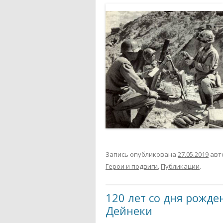
Запись опубликована
27.05.2019
авт
Герои и подвиги
,
Публикации
.
120 лет со дня рожд
Дейнеки