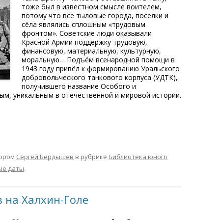
тоже был в известном смысле воителем,
потому что все тыловые города, поселки и
сёла являлись сплошным «трудовым
фронтом». Советские люди оказывали
Красной Армии поддержку трудовую,
финансовую, материальную, культурную,
моральную… Подъём всенародной помощи в
1943 году привёл к формированию Уральского
добровольческого танкового корпуса (УДТК),
получившего название Особого и
ым, уникальным в отечественной и мировой истории.
ором
Сергей Бердышев
в рубрике
Библиотека юного
ые даты
.
в на Халхин-Голе