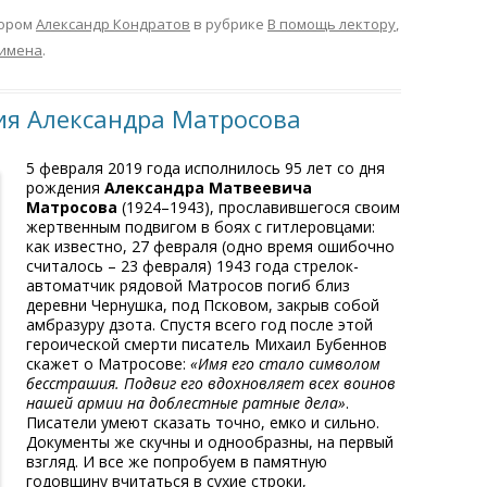
ором
Александр Кондратов
в рубрике
В помощь лектору
,
 имена
.
ния Александра Матросова
5 февраля 2019 года исполнилось 95 лет со дня
рождения
Александра Матвеевича
Матросова
(1924–1943), прославившегося своим
жертвенным подвигом в боях с гитлеровцами:
как известно, 27 февраля (одно время ошибочно
считалось – 23 февраля) 1943 года стрелок-
автоматчик рядовой Матросов погиб близ
деревни Чернушка, под Псковом, закрыв собой
амбразуру дзота. Спустя всего год после этой
героической смерти писатель Михаил Бубеннов
скажет о Матросове:
«Имя его стало символом
бесстрашия. Подвиг его вдохновляет всех воинов
нашей армии на доблестные ратные дела»
.
Писатели умеют сказать точно, емко и сильно.
Документы же скучны и однообразны, на первый
взгляд. И все же попробуем в памятную
годовщину вчитаться в сухие строки,