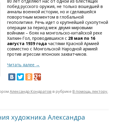
80 лет отделяют нас от одной из блестящих
побед русского оружия, не только вошедшей в
анналы военной истории, но и сделавшейся
поворотным моментом в глобальной
геополитике. Речь идет о крупнейшей сухопутной
операции за период меж двумя мировыми
войнами – боях на монгольско-китайской реке
Халхин-Гол, проводившихся с
28 мая по 16
августа 1939 года
частями Красной Армией
совместно с Монгольской Народной армией
против агрессии японских захватчиков.
Читать далее
→
ором
Александр Кондратов
в рубрике
В помощь лектору
,
ения художника Александра