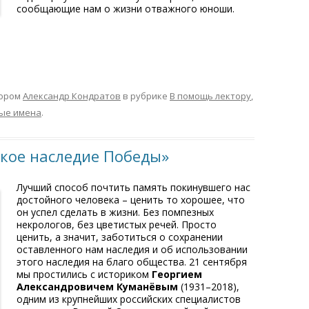
сообщающие нам о жизни отважного юноши.
ором
Александр Кондратов
в рубрике
В помощь лектору
,
ые имена
.
кое наследие Победы»
Лучший способ почтить память покинувшего нас
достойного человека – ценить то хорошее, что
он успел сделать в жизни. Без помпезных
некрологов, без цветистых речей. Просто
ценить, а значит, заботиться о сохранении
оставленного нам наследия и об использовании
этого наследия на благо общества. 21 сентября
мы простились с историком
Георгием
Александровичем Куманёвым
(1931–2018),
одним из крупнейших российских специалистов