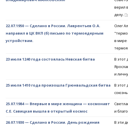
верил 
делу.
П
22.07.1950 — Сделано в России. Лаврентьев О.А.
Олег А
направил в ЦК ВКП (б) письмо по термоядерным
"термо
устройствам.
в мире
термоя
23 июля 1240 года состоялась Невская битва
В этот
Яросла
и личн
25 июля 1410 года произошла Грюнвальдская битва
В этот
союзны
25.07.1984 — Впервые в мире женщина — космонавт
Светла
С.Е. Савицкая вышла в открытый космос
и благ
26.07.1930 — Сделано в России. День рождения
В эти 