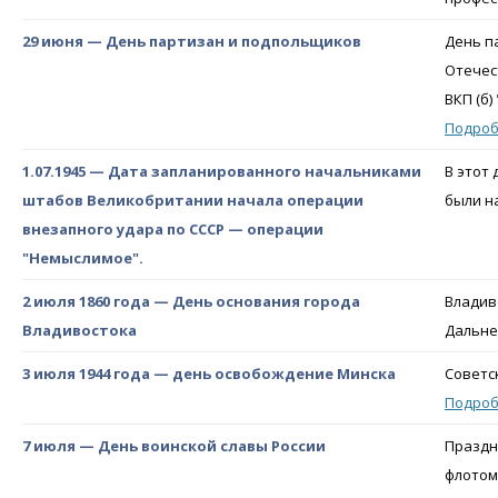
29 июня — День партизан и подпольщиков
День п
Отечес
ВКП (б
Подро
1.07.1945 — Дата запланированного начальниками
В этот
штабов Великобритании начала операции
были н
внезапного удара по СССР — операции
"Немыслимое".
2 июля 1860 года — День основания города
Владив
Владивостока
Дальне
3 июля 1944 года — день освобождение Минска
Советс
Подро
7 июля — День воинской славы России
Праздн
флотом