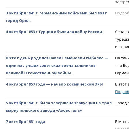
застре
3 октября 1941 г. германскими войсками был взят
Подро
город Орел.
4 октября 1853 г Турция объявила войну России.
Севаст
турецк
истори
В этот день родился Павел Семёнович Рыбалко —
На тан
один из лучших советских военачальников
— в Бе
Великой Отечественной войны.
Герман
4 октября 1957 года — начало космической ЭРЫ
В этот
Подро
5 октября 1941 г. была завершена эвакуация на Урал
Завод 
мариупольского завода «Азовсталь»
7 октября 1931 года
В Магн