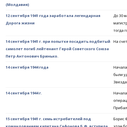
(Молдавия)
12 сентября 1941 года заработала легендарная
До 30 
Дорога жизни
магист
тогда 
14 сентября 1941 г. при попытке посадить подбитый
На сче
самолет погиб лейтенант Герой Советского Союза
Петр Антонович Бринько.
14 сентября 1944 года
Начала
были у
Звезда
14 сентября 1944 г.
Начала
операц
Прибал
15 сентября 1941 г. семь истребителей под
Борис 
командованием капитана Сафонова Б.Ф. вступила
этом б