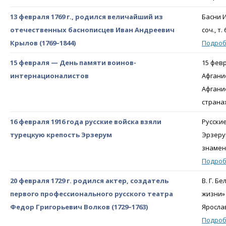
13 февраля 1769 г., родился величайший из
Басни И
отечественных баснописцев Иван Андреевич
соч., т
Крылов (1769–1844)
Подро
15 февраля — День памяти воинов-
15 фев
интернационалистов
Афгани
Афганис
страна
16 февраля 1916 года русские войска взяли
Русски
турецкую крепость Эрзерум
Эрзерум
знамен 
Подро
20 февраля 1729 г. родился актер, создатель
В. Г. 
первого профессионального русского театра
жизни» 
Федор Григорьевич Волков (1729–1763)
Яросла
Подро