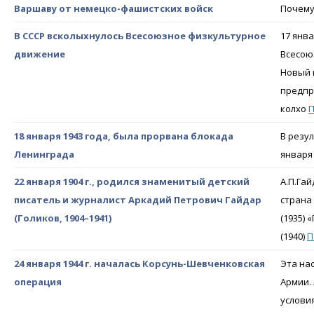
Варшаву от немецко-фашистских войск
Почему
В СССР всколыхнулось Всесоюзное физкультурное
17 янв
движение
Всесоюз
Новый 
предпр
колхо
18 января 1943 года, была прорвана блокада
В резу
Ленинграда
января
22 января 1904 г., родился знаменитый детский
А.П.Гай
писатель и журналист Аркадий Петрович Гайдар
страна 
(Голиков, 1904–1941)
(1935) 
(1940)
П
24 января 1944 г. началась Корсунь-Шевченковская
Эта на
операция
Армии.
услови