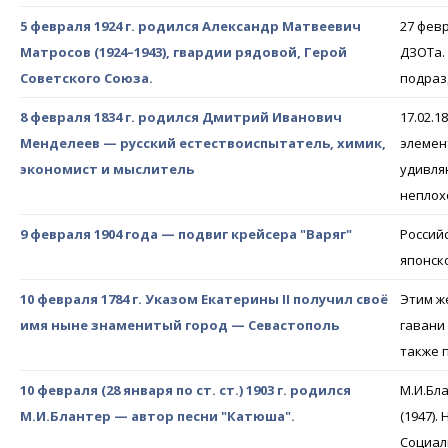
5 февраля 1924 г. родился Александр Матвеевич
27 фев
Матросов (1924–1943), гвардии рядовой, Герой
ДЗОТа.
Советского Союза.
подраз
8 февраля 1834 г. родился Дмитрий Иванович
17.02.
Менделеев — русский естествоиспытатель, химик,
элемен
экономист и мыслитель
удивляю
неплох
9 февраля 1904 года — подвиг крейсера "Варяг"
Россий
японск
10 февраля 1784 г. Указом Екатерины II получил своё
Этим ж
имя ныне знаменитый город — Севастополь
гавани
также 
10 февраля (28 января по ст. ст.) 1903 г. родился
М.И.Бл
М.И.Блантер — автор песни "Катюша".
(1947).
Социали