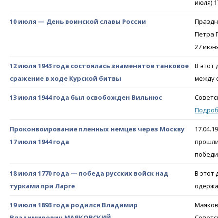
июля) 1
10 июля — День воинской славы России
Праздн
Петра 
27 июня
12 июля 1943 года состоялась знаменитое танковое
В этот
сражение в ходе Курской битвы
между 
13 июля 1944 года был освобожден Вильнюс
Советс
Подро
Проконвоирование пленных немцев через Москву
17.04.
17 июля 1944 года
прошли
победи
18 июля 1770 года — победа русских войск над
В этот
турками при Ларге
одержа
19 июля 1893 года родился Владимир
Маяков
Владимирович МАЯКОВСКИЙ
Советс