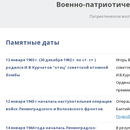
Военно-патриотиче
Патриотическое восп
Памятные даты
12 января 1903 г. (30 декабря 1902 г. по ст. ст.)
Игорь 
родился И.В.Курчатов "отец" советской атомной
советс
бомбы
И.В.Ку
Ордена
преми
12 января 1943 г началась наступательная операция
Операц
войск Ленинградского и Волховского фронтов.
Балтий
Подро
14 января 1944 года началась Ленинградско-
В резу