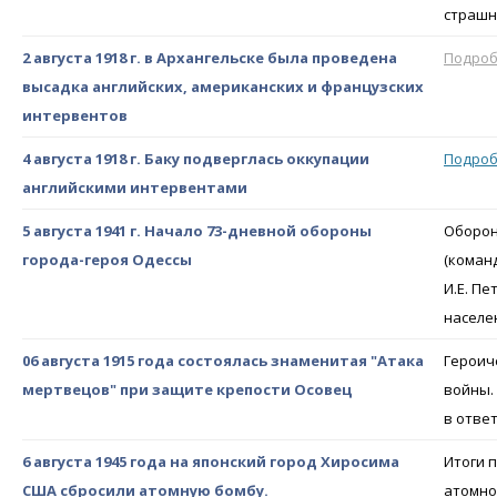
страшн
2 августа 1918 г. в Архангельске была проведена
Подро
высадка английских, американских и французских
интервентов
4 августа 1918 г. Баку подверглась оккупации
Подро
английскими интервентами
5 августа 1941 г. Начало 73-дневной обороны
Оборон
города-героя Одессы
(коман
И.Е. П
населе
06 августа 1915 года состоялась знаменитая "Атака
Героич
мертвецов" при защите крепости Осовец
войны.
в отве
6 августа 1945 года на японский город Хиросима
Итоги 
США сбросили атомную бомбу.
атомно