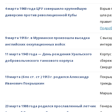
4 марта 1960 года ЦРУ совершило крупнейшую
Взрыв 
диверсию против революционной Кубы
шла ра
правите
Подро
9 марта 1918 г. в Мурманске произошла высадка
С выса
английских оккупационных войск
интерв
11 марта 1943 года — День рождения Уральского
Корпус
добровольческого танкового корпуса
сбереж
Свердл
19 марта (6 по ст. ст.) 1913 г. родился Александр
Покрыш
Иванович Покрышкин
трижды
Марша
23 марта 1908 года родился прославленный летчик
Генера