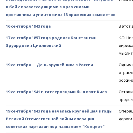
в бой с превосходящими в 8 раз силами
противника и уничтожила 13 вражеских самолетов
16 сентября 1943 года
В этот
17 сентября 1857 года родился Константин
К.Э. Ц
Эдуардович Циолковский
дирижа
мысли
19 сентября — День оружейника в России
Одним 
отрасл
россий
19 сентября 1941 г. гитлеровцами был взят Киев
Остави
продол
19 сентября 1943 года началась крупнейшая в годы
Операц
Великой Отечественной войны операция
дороги.
советских партизан под названием "Концерт"