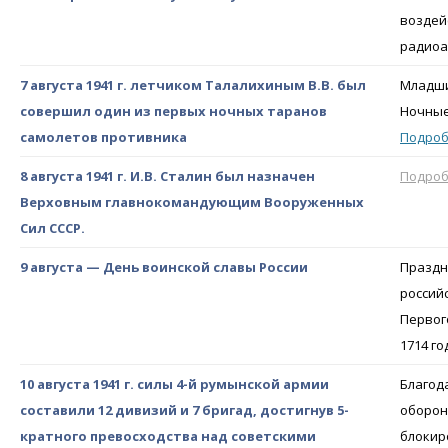
воздейс
радиоа
7 августа 1941 г. летчиком Талалихиным В.В. был
Младши
совершил один из первых ночных таранов
Ночные
самолетов противника
Подро
8 августа 1941 г. И.В. Сталин был назначен
Подро
Верховным главнокомандующим Вооруженных
Сил СССР.
9 августа — День воинской славы России
Праздн
россий
Первог
1714 го
10 августа 1941 г. силы 4-й румынской армии
Благод
составили 12 дивизий и 7 бригад, достигнув 5-
оборон
кратного превосходства над советскими
блокир