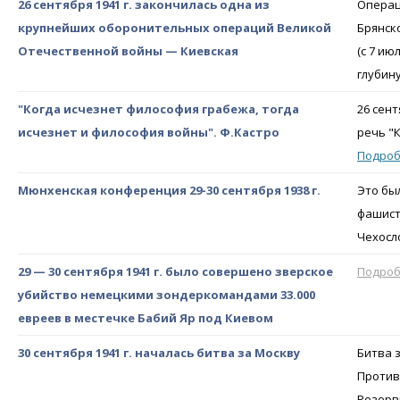
26 сентября 1941 г. закончилась одна из
Операц
крупнейших оборонительных операций Великой
Брянск
Отечественной войны — Киевская
(с 7 ию
глубин
"Когда исчезнет философия грабежа, тогда
26 сен
исчезнет и философия войны". Ф.Кастро
речь "
Подро
Мюнхенская конференция 29-30 сентября 1938 г.
Это бы
фашист
Чехосл
29 — 30 сентября 1941 г. было совершено зверское
Подро
убийство немецкими зондеркомандами 33.000
евреев в местечке Бабий Яр под Киевом
30 сентября 1941 г. началась битва за Москву
Битва 
Противн
Резервн