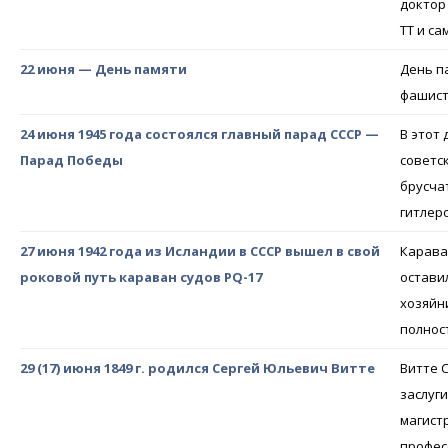
доктор
ТТ и с
22 июня — День памяти
День п
фашист
24 июня 1945 года состоялся главный парад СССР —
В этот
Парад Победы
советс
брусча
гитлер
27 июня 1942 года из Исландии в СССР вышел в свой
Карава
роковой путь караван судов PQ-17
остави
хозяйн
полнос
29 (17) июня 1849 г. родился Сергей Юльевич Витте
Витте 
заслуг
магист
профес