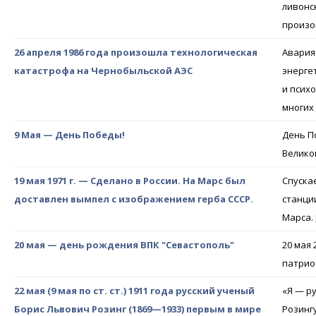
ливонс
произо
26 апреля 1986 года произошла технологическая
Авария
катастрофа на Чернобыльской АЭС
энерге
и псих
многих
9 Мая — День Победы!
День П
Велико
19 мая 1971 г. — Сделано в России. На Марс был
Спуска
доставлен вымпел с изображением герба СССР.
станци
Марса.
20 мая — день рождения ВПК "Севастополь"
20 мая
патрио
22 мая (9 мая по ст. ст.) 1911 года русский ученый
«Я — р
Борис Львович Розинг (1869—1933) первым в мире
Розингу