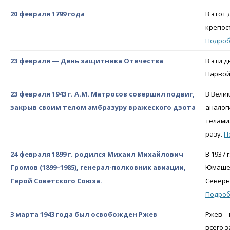
20 февраля 1799 года
В этот
крепос
Подро
23 февраля — День защитника Отечества
В эти 
Нарвой
23 февраля 1943 г. А.М. Матросов совершил подвиг,
В Вели
закрыв своим телом амбразуру вражеского дзота
аналог
телами
разу.
П
24 февраля 1899 г. родился Михаил Михайлович
В 1937 
Громов (1899–1985), генерал-полковник авиации,
Юмашев
Герой Советского Союза.
Северн
Подро
3 марта 1943 года был освобожден Ржев
Ржев –
всего 