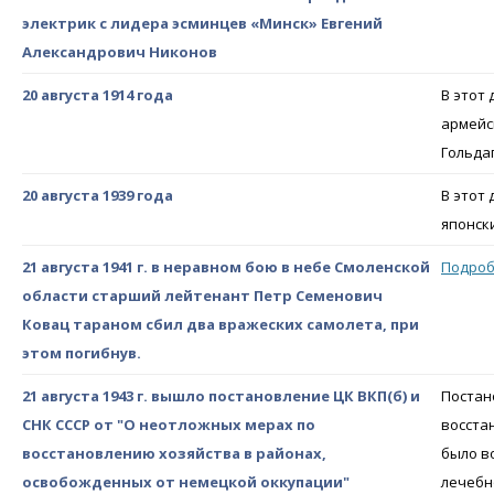
электрик с лидера эсминцев «Минск» Евгений
Александрович Никонов
20 августа 1914 года
В этот
армейс
Гольда
20 августа 1939 года
В этот
японск
21 августа 1941 г. в неравном бою в небе Смоленской
Подро
области старший лейтенант Петр Семенович
Ковац тараном сбил два вражеских самолета, при
этом погибнув.
21 августа 1943 г. вышло постановление ЦК ВКП(б) и
Постан
СНК СССР от "О неотложных мерах по
восста
восстановлению хозяйства в районах,
было в
освобожденных от немецкой оккупации"
лечебн