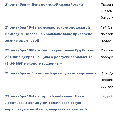
21 сентября — День воинской славы России
Праздн
князем
битве.
21 сентября 1941 г. комсомольско-молодежной
1941С 
бригаде М.Попова на Уралмаше было присвоено
по все
звание фронтовой
право 
22 сентября 1993 г. – Конституционный Суд России
Фактич
объявил декрет Ельцина о роспуске парламента
вооруж
(21.09.1993) неконституционным
21 сентября — Всемирный день русского единения
Этот Д
неофиц
соотеч
23 сентября 1941 г. старший лейтенант Иван
Подро
Леонтьевич Золин уничтожил вражескую
переправу через Днепр, направив на нее свой