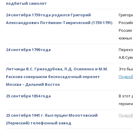
подбитый самолет
24 сентября 1739 года родился Григорий
Григор
Александрович Потёмкин-Таврический (1739-1791)
Россий
России
южных 
24 сентября 1799 года
Перехо
А.В.Су
Летчицы В.С. Гризодубова, П.Д. Осипенко и М.М.
Это бы
Раскова совершили беспосадочный перелет
Подро
Москва – Дальний Восток
25 сентября 1854 года
В этот
героич
25 сентября 1941 г. был пущен Молотовский
Подро
(Пермский) телефонный завод