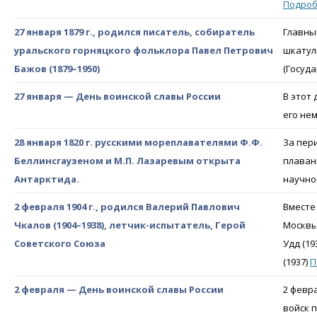
Подро
27 января 1879 г., родился писатель, собиратель
Главны
уральского горняцкого фольклора Павел Петрович
шкатул
Бажов (1879–1950)
(Госуда
27 января — День воинской славы России
В этот
его не
28 января 1820 г. русскими мореплавателями Ф.Ф.
За пер
Беллинсгаузеном и М.П. Лазаревым открыта
плаван
Антарктида.
научно
2 февраля 1904 г., родился Валерий Павлович
Вместе
Чкалов (1904–1938), летчик-испытатель, Герой
Москвы
Советского Союза
Удд (1
(1937)
П
2 февраля — День воинской славы России
2 февр
войск 