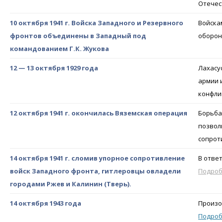
Отечес
10 октября 1941 г. Войска Западного и Резервного
Войска
фронтов объединены в Западный под
оборон
командованием Г.К. Жукова
12 — 13 октября 1929 года
Лахасу
армии 
конфли
12 октября 1941 г. окончилась Вяземская операция
Борьба
позвол
сопрот
14 октября 1941 г. сломив упорное сопротивление
В отве
войск Западного фронта, гитлеровцы овладели
Подро
городами Ржев и Калинин (Тверь).
14 октября 1943 года
Произо
Подро