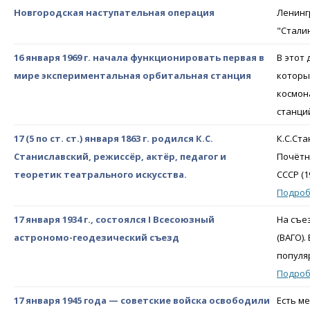
Новгородская наступательная операция
Ленинг
"Стали
16 января 1969 г. начала функционировать первая в
В этот
мире экспериментальная орбитальная станция
которы
космон
станци
17 (5 по ст. ст.) января 1863 г. родился К.С.
К.С.Ста
Станиславский, режиссёр, актёр, педагог и
Почётн
теоретик театрального искусства.
СССР (1
Подро
17 января 1934 г., состоялся I Всесоюзный
На съе
астрономо-геодезический съезд
(ВАГО)
популя
Подро
17 января 1945 года — cоветские войска освободили
Есть м