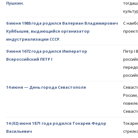
Пушкин.
тогдаш
культу
6 июня 1988 года родился Валериан Владимирович
С наиб
Куйбышев, выдающийся организатор
проект
индустриализации СССР.
9 июня 1672 года родился Император
Петр I
Всероссийский ПЕТР I
россий
передо
россий
14 июня — День города Севастополя
Севасто
России,
повеле
Севаст
14 (02) июня 1871 года родился Токарев Федор
Токарев
Васильевич
стрелк