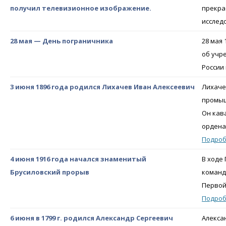
получил телевизионное изображение.
прекра
исслед
28 мая — День пограничника
28 мая
об учр
России 
3 июня 1896 года родился Лихачев Иван Алексеевич
Лихаче
промыш
Он кав
ордена
Подро
4 июня 1916 года начался знаменитый
В ходе
Брусиловский прорыв
команд
Первой
Подро
6 июня в 1799 г. родился Александр Сергеевич
Алекса