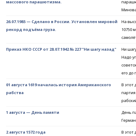
массового парашютизма.
парашю
Минова
26.07.1985 — Сделано в России. Установлен мировой
На выс
рекорд подъёма груза.
10750 м
самолёт
Приказ НКО СССР от 28.07.1942 № 227 "Ни шагу назад"
Ни шаг
Надо у
советс
его до
01 августа 1619 началась история Американского
В этот
рабства
партия
рабски
1 августа — День памяти
День па
Герман
2 августа 1572 года
В этот