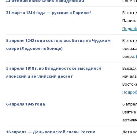
Анатолий Васильевич Ляпидевский
Советс
31 марта 1814 года — русские в Париже!
В этот
Париж.
Подро
5 апреля 1242 года состоялась битва на Чудском
В этот
озере (Ледовое побоище)
одержа
озера.
5 апреля 1918 г. во Владивостоке высадился
Высадк
японский и английский десант
начала
Восток
Подро
6 апреля 1945 года
6 апре
Взятие
артилл
18 апреля — День воинской славы России
Дата у