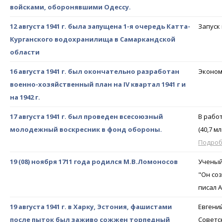
войсками, оборонявшими Одессу.
12 августа 1941 г. была запущена 1-я очередь Катта-
Запуск
Курганского водохранилища в Самаркандской
области
16 августа 1941 г. был окончательно разработан
Эконом
военно-хозяйственный план на IV квартал 1941 г и
на 1942 г.
17 августа 1941 г. был проведен всесоюзный
В рабо
молодежный воскресник в фонд обороны.
(40,7 м
Подро
19 (08) ноября 1711 года родился М.В.Ломоносов
Ученый,
"Он со
писал 
19 августа 1941 г. в Харку, Эстония, фашистами
Евгени
после пыток был заживо сожжен торпедный
Советск