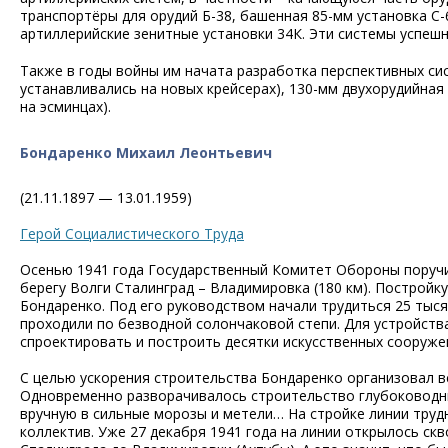
транспортёры для орудий Б-38, башенная 85-мм установка С
артиллерийские зенитные установки 34К. Эти системы успешн
Также в годы войны им начата разработка перспективных си
устанавливались на новых крейсерах), 130-мм двухорудийна
на эсминцах).
Бондаренко Михаил Леонтьевич
(21.11.1897 — 13.01.1959)
Герой Социалистического Труда
Осенью 1941 года Государственный Комитет Обороны поруч
берегу Волги Сталинград – Владимировка (180 км). Постройку
Бондаренко. Под его руководством начали трудиться 25 тыс
проходили по безводной солончаковой степи. Для устройств
спроектировать и построить десятки искусственных сооруже
С целью ускорения строительства Бондаренко организовал вс
Одновременно разворачивалось строительство глубоководны
вручную в сильные морозы и метели… На стройке линии труд
коллектив. Уже 27 декабря 1941 года на линии открылось ск