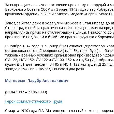
За выдающиеся заслуги в освоении производства орудий и м
Верховного Совета СССР от 3 июня 1942 года Льву Робертов
вручением ордена Ленина и золотой медали «Серп и Молот».
Завод работал даже в ходе уличных боев в Сталинграде до ав
Сталинграде не был практически стёрт с лица земли: на пре
направлялись прямо на сталинградские улицы. Незадолго до 
произвести под огнём и бомбами врага эвакуацию оборудова
В ноябре 1942 года Л.Р. Гонор был назначен директором Ура
организованного в Свердловске (ныне Екатеринбург) на базе
тяжелых военных условиях организовал производство 122-мм
СУ-122, ИСУ-152, СУ-122 и СУ-100; 152-мм гаубиц Д-1 образца
пушек Д-5Т для танков Т-34-85 и ИС-1; 122-мм пушек Д-25Т д
завода с 1942 по 1945 годы вырос в два раза.
Матевосян Паруйр Апетнакович
(12.04.1907 – 27.06.1983)
Герой Социалистического Труда
С марта 1940 года П.А. Матевосян – главный инженер ордена