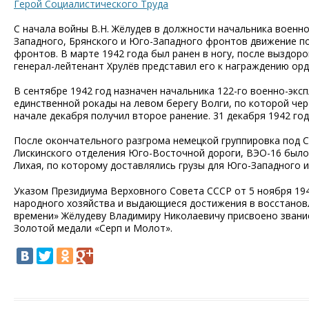
Герой Социалистического Труда
С начала войны В.Н. Жёлудев в должности начальника военн
Западного, Брянского и Юго-Западного фронтов движение п
фронтов. В марте 1942 года был ранен в ногу, после выздо
генерал-лейтенант Хрулёв представил его к награждению ор
В сентябре 1942 год назначен начальника 122-го военно-эк
единственной рокады на левом берегу Волги, по которой чер
начале декабря получил второе ранение. 31 декабря 1942 го
После окончательного разгрома немецкой группировка под С
Лискинского отделения Юго-Восточной дороги, ВЭО-16 было 
Лихая, по которому доставлялись грузы для Юго-Западного
Указом Президиума Верховного Совета СССР от 5 ноября 194
народного хозяйства и выдающиеся достижения в восстанов
времени» Жёлудеву Владимиру Николаевичу присвоено звание
Золотой медали «Серп и Молот».