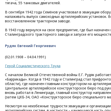
тягача, 55 танковых двигателей.
В сентября 1942 года Семёнов участвовал в эвакуации обору
налаживать выпуск самоходных артиллерийских установок. В
восстановленном тракторном заводе.
В 1943 году вернулся на свое предприятие, где был назначе
Сталинградского тракторного завода и запуске его мощност
Рудяк Евгений Георгиевич
(02.01.1908 – 04.04.1991)
Герой Социалистического Труда
С началом Великой Отечественной войны Е.Г. Рудяк работае
«Баррикады». Когда в 1942 году и Сталинград стал прифронт
области), где назначен главным конструктором на артиллери
Центральное артиллерийское конструкторское бюро под руков
вновь работал в Ленинграде, главный конструктор направл
(затем ЦКБ-34, ОАО «Конструкторское бюро специального м
Несмотря на неизбежные трудности эвакуации и организации
артиллерийских систем, в частности – качающуюся часть ор