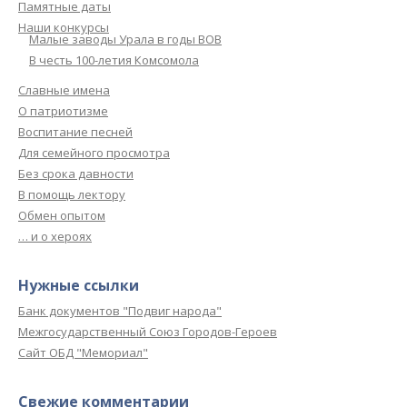
Памятные даты
Наши конкурсы
Малые заводы Урала в годы ВОВ
В честь 100-летия Комсомола
Славные имена
О патриотизме
Воспитание песней
Для семейного просмотра
Без срока давности
В помощь лектору
Обмен опытом
… и о хероях
Нужные ссылки
Банк документов "Подвиг народа"
Межгосударственный Союз Городов-Героев
Сайт ОБД "Мемориал"
Свежие комментарии