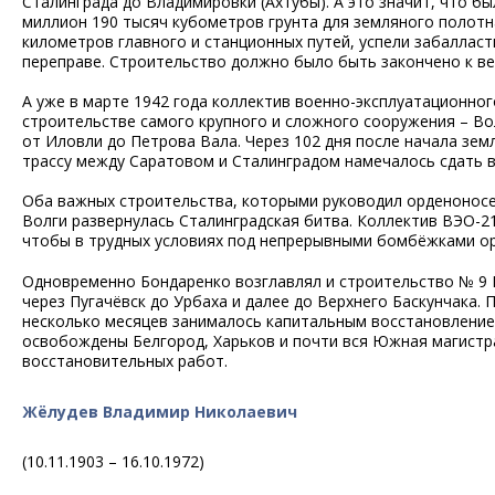
Сталинграда до Владимировки (Ахтубы). А это значит, что б
миллион 190 тысяч кубометров грунта для земляного полотн
километров главного и станционных путей, успели забаллас
переправе. Строительство должно было быть закончено к вес
А уже в марте 1942 года коллектив военно-эксплуатационно
строительстве самого крупного и сложного сооружения – В
от Иловли до Петрова Вала. Через 102 дня после начала зем
трассу между Саратовом и Сталинградом намечалось сдать в 
Оба важных строительства, которыми руководил орденоносец
Волги развернулась Сталинградская битва. Коллектив ВЭО-21
чтобы в трудных условиях под непрерывными бомбёжками ор
Одновременно Бондаренко возглавлял и строительство № 9 
через Пугачёвск до Урбаха и далее до Верхнего Баскунчака
несколько месяцев занималось капитальным восстановление
освобождены Белгород, Харьков и почти вся Южная магистр
восстановительных работ.
Жёлудев Владимир Николаевич
(10.11.1903 – 16.10.1972)