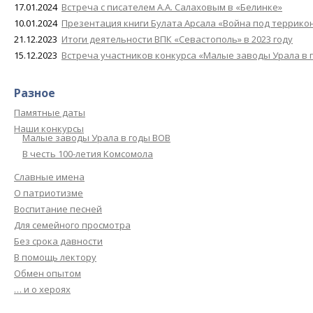
17.01.2024
Встреча с писателем А.А. Салаховым в «Белинке»
10.01.2024
Презентация книги Булата Арсала «Война под террико
21.12.2023
Итоги деятельности ВПК «Севастополь» в 2023 году
15.12.2023
Встреча участников конкурса «Малые заводы Урала в 
Разное
Памятные даты
Наши конкурсы
Малые заводы Урала в годы ВОВ
В честь 100-летия Комсомола
Славные имена
О патриотизме
Воспитание песней
Для семейного просмотра
Без срока давности
В помощь лектору
Обмен опытом
… и о хероях