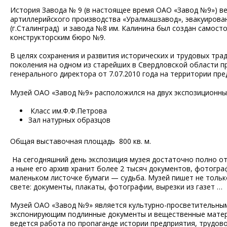
История Завода № 9 (в настоящее время ОАО «Завод №9») вед
артиллерийского производства «Уралмашзавод», эвакуирован
(г.Сталинград) и завода №8 им. Калинина был создан самос
конструкторским бюро №9.
В целях сохранения и развития исторических и трудовых тр
поколения на одном из старейших в Свердловской области п
генерального директора от 7.07.2010 года на территории пр
Музей ОАО «Завод №9» расположился на двух экспозиционны
Класс им.Ф.Ф.Петрова
Зал натурных образцов
Общая выставочная площадь 800 кв. м.
На сегодняшний день экспозиция музея достаточно полно от
а ныне его архив хранит более 2 тысяч документов, фотогра
маленьком листочке бумаги — судьба. Музей пишет не тольк
свете: документы, плакаты, фотографии, вырезки из газет …
Музей ОАО «Завод №9» является культурно-просветительны
экспонирующим подлинные документы и вещественные матери
ведется работа по пропаганде истории предприятия, трудо