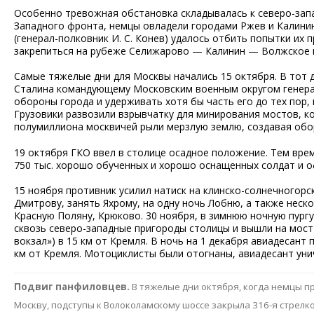
Особенно тревожная обстановка складывалась к северо-запа
Западного фронта, немцы овладели городами Ржев и Калинин
(генерал-полковник И. С. Конев) удалось отбить попытки их
закрепиться на рубеже Селижарово — Калинин — Волжское 
Самые тяжелые дни для Москвы начались 15 октября. В тот 
Сталина командующему Московским военным округом генерал
обороны города и удерживать хотя бы часть его до тех пор,
Грузовики развозили взрывчатку для минирования мостов, к
полумиллиона москвичей рыли мерзлую землю, создавая обо
19 октября ГКО ввел в столице осадное положение. Тем вре
750 тыс. хорошо обученных и хорошо оснащенных солдат и 
15 ноября противник усилил натиск на клинско-солнечногорс
Дмитрову, занять Яхрому, на одну ночь Лобню, а также неск
Красную Поляну, Крюково. 30 ноября, в зимнюю ночную пур
сквозь северо-западные пригороды столицы и вышли на мост
вокзал») в 15 км от Кремля. В ночь на 1 декабря авиадесант
км от Кремля. Мотоциклисты были отогнаны, авиадесант уни
Подвиг панфиловцев.
В тяжелые дни октября, когда немцы пр
Москву, подступы к Волоколамскому шоссе закрыла 316-я стрелко