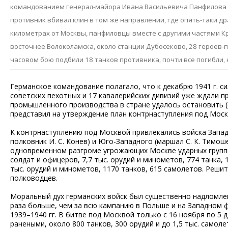
командованием генерал-майора Ивана Васильевича Панфилова (
противник вбивал клин в том же направлении, где опять-таки 
километрах от Москвы, панфиловцы вместе с другими частями К
восточнее Волоколамска, около станции Дубосеково, 28 героев-па
часовом бою подбили 18 танков противника, почти все погибли, 
Германское командование полагало, что к декабрю 1941 г. 
советских пехотных и 17 кавалерийских дивизий уже ждали пр
промышленного производства в стране удалось остановить (с
представил на утверждение план контрнаступления под Моск
К контрнаступлению под Москвой привлекались войска Западн
полковник И. С. Конев) и Юго-Западного (маршал С. К. Тимо
одновременном разгроме угрожающих Москве ударных группи
солдат и офицеров, 7,7 тыс. орудий и минометов, 774 танка, 
тыс. орудий и минометов, 1170 танков, 615 самолетов. Реши
полководцев.
Моральный дух германских войск был существенно надломлен.
раза больше, чем за всю кампанию в Польше и на Западном ф
1939–1940 гг. В битве под Москвой только с 16 ноября по 5 
ранеными, около 800 танков, 300 орудий и до 1,5 тыс. самоле