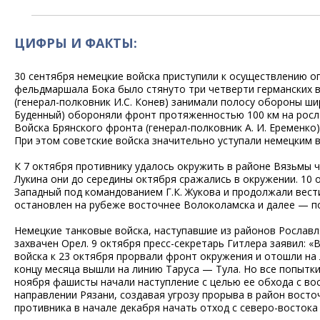
ЦИФРЫ И ФАКТЫ:
30 сентября немецкие войска приступили к осуществлению о
фельдмаршала Бока было стянуто три четверти германских в
(генерал-полковник И.С. Конев) занимали полосу обороны ши
Буденный) обороняли фронт протяженностью 100 км на росла
Войска Брянского фронта (генерал-полковник А. И. Еременк
При этом советские войска значительно уступали немецким в
К 7 октября противнику удалось окружить в районе Вязьмы 
Лукина они до середины октября сражались в окружении. 10
Западный под командованием Г.К. Жукова и продолжали вест
остановлен на рубеже восточнее Волоколамска и далее — по
Немецкие танковые войска, наступавшие из районов Рославл
захвачен Орел. 9 октября пресс-секретарь Гитлера заявил: «
войска к 23 октября прорвали фронт окружения и отошли на
концу месяца вышли на линию Таруса — Тула. Но все попытки
ноября фашисты начали наступление с целью ее обхода с вос
направлении Рязани, создавая угрозу прорыва в район вост
противника в начале декабря начать отход с северо-востока 