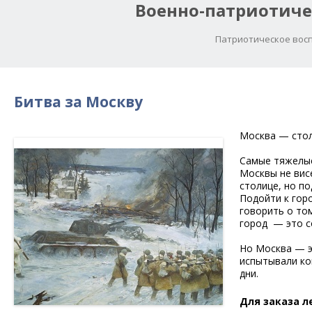
Военно-патриотиче
Патриотическое восп
Битва за Москву
Москва — стол
Самые тяжелые
Москвы не висе
столице, но п
Подойти к горо
говорить о том
город — это с
Но Москва — эт
испытывали ко
дни.
Для заказа 