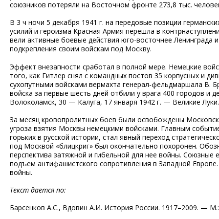
союзников потеряли на Восточном фронте 273,8 тыс. человек 
В 3 ч ночи 5 декабря 1941 г. на передовые позиции германс
усилий и героизма Красная Армия перешла в контрнаступлени
вели активные боевые действия юго-восточнее Ленинграда 
подкрепления своим войскам под Москву.
Эффект внезапности сработал в полной мере. Немецкие войск
того, как Гитлер снял с командных постов 35 корпусных и д
сухопутными войсками вермахта генерал-фельдмаршала В. Бра
войска за первые шесть дней отбили у врага 400 городов и 
Волоколамск, 30 — Калуга, 17 января 1942 г. — Великие Луки.
За месяц кровопролитных боев были освобождены Московская
угроза взятия Москвы немецкими войсками. Главным событи
горьких в русской истории, стал явный переход стратегичес
под Москвой «блицкриг» был окончательно похоронен. Обоз
перспектива затяжной и гибельной для нее войны. Союзные 
подъем антифашистского сопротивления в Западной Европе
войны.
Текст дается по:
Барсенков А.С., Вдовин А.И. История России. 1917–2009. — М.: