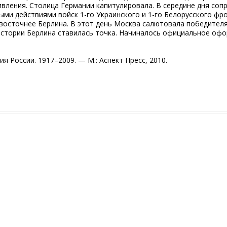
вления. Столица Германии капитулировала. В середине дня соп
ыми действиями войск 1-го Украинского и 1-го Белорусского ф
восточнее Берлина. В этот день Москва салютовала победителям
 истории Берлина ставилась точка. Начиналось официальное оф
ия России. 1917–2009. — М.: Аспект Пресс, 2010.