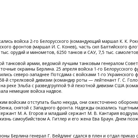
ались войска 2-го Белорусского (командующий маршал К. К. Роко
инского фронтов (маршал И. С. Конев), часть сил Балтийского фл
 тыс. орудий и минометов, 6250 танков и САУ, 7,5 тыс. самолетов
кой танковой армии, ведомой лучшим танковым генералом Советс
точные окраины Берлина. 25 апреля войска 1-го Белорусского ф
инились северо-западнее Потсдама с войсками 1-го Украинского 
58-й стрелковой дивизии (командир роты — лейтенант Г. С. Гол
на реке Эльба с разведгруппой 9-й пехотной дивизии США (кома
зала немецкие войска надвое.
ким войскам отступать было некуда, они ожесточенно оборонял
 Венка, снятой с Западного фронта. Надежды оказались тщетным
 сержант М. А. Егоров и младший сержант М. В. Кантария водрузи
жизнь самоубийством А. Гитлер и его жена Ева Браун. Днем позж
роны Берлина генерал Г. Вейдлинг сдался в плен и отдал приказ