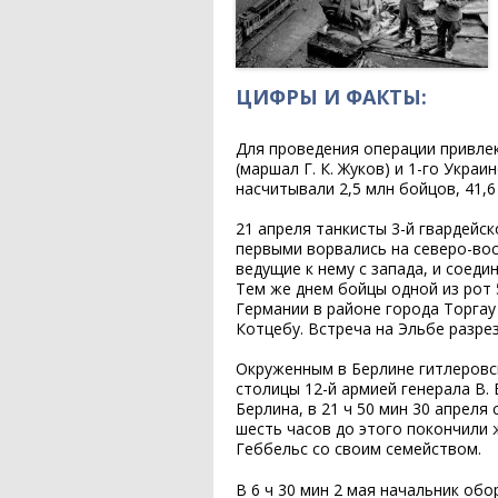
ЦИФРЫ И ФАКТЫ:
Для проведения операции привлек
(маршал Г. К. Жуков) и 1-го Укра
насчитывали 2,5 млн бойцов, 41,6
21 апреля танкисты 3-й гвардейс
первыми ворвались на северо-вос
ведущие к нему с запада, и соед
Тем же днем бойцы одной из рот 
Германии в районе города Торгау 
Котцебу. Встреча на Эльбе разре
Окруженным в Берлине гитлеровс
столицы 12-й армией генерала В.
Берлина, в 21 ч 50 мин 30 апреля
шесть часов до этого покончили 
Геббельс со своим семейством.
В 6 ч 30 мин 2 мая начальник обо