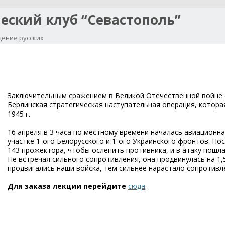
еский клуб “Севастополь”
ение русских
Перейти к содержимому
Заключительным сражением в Великой Отечественной войне с
Берлинская стратегическая наступательная операция, которая
1945 г.
16 апреля в 3 часа по местному времени началась авиационна
участке 1-ого Белорусского и 1-ого Украинского фронтов. П
143 прожектора, чтобы ослепить противника, и в атаку пошл
Не встречая сильного сопротивления, она продвинулась на 1,
продвигались наши войска, тем сильнее нарастало сопротивл
Для заказа лекции перейдите
сюда
.