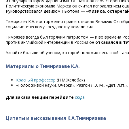
и популяризатором дарвинизма. Он называл себя сторонник
Политическую экономию Маркса он считал исправлением оши
Руководствовался девизом Ньютона — «
Физика, остерега
Тимирязев К.А. восторженно приветствовал Великую Октяб
социалистическому государству немало сил.
Тимрязев всегда был горячим патриотом — и во времена Росс
против английской интервенции в России он
отказался в 1
Узнайте больше об ученом, который положил весь свой талан
Материалы о Тимирязеве К.А.
Красный профессор
(Н.М.Желобак)
«Голос живой науки. Очерки». Разгон Л.Э. М., «Дет. лит.»,
Для заказа лекции перейдите
сюда
.
Цитаты и высказывания К.А.Тимирязева