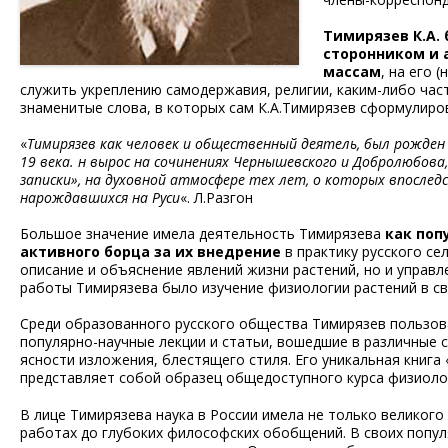
Тимирязев К.А.
сторонником и
массам
, на его 
служить укреплению самодержавия, религии, каким-либо час
знаменитые слова, в которых сам К.А.Тимирязев сформулиров
«
Тимирязев как человек и общественный деятель, был рожден
19 века. н вырос на сочинениях Чернышевского и Добролюбова
записки», на духовной атмосфере тех лет, о которых впослед
нарождавшихся на Руси
«. Л.Разгон
Большое значение имела деятельность Тимирязева
как поп
активного борца за их внедрение
в практику русского се
описание и объяснение явлений жизни растений, но и управл
работы Тимирязева было изучение физиологии растений в св
Среди образованного русского общества Тимирязев пользов
популярно-научные лекции и статьи, вошедшие в различные 
ясности изложения, блестящего стиля. Его уникальная книга
представляет собой образец общедоступного курса физиоло
В лице Тимирязева наука в России имела не только великого
работах до глубоких философских обобщений. В своих попу