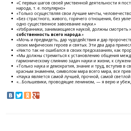
«С первых шагов своей умственной деятельности я пост
народа, т. е. популярно»
«Только осуществляя свои лучшие мечты, человечество
«Без страстного, живого, горячего отношения, без увл
одно существенное завоевание науки.»
«Избранники, занимающиеся наукой, должны смотреть н
собственность всего народа
.»
«Мочь и предвидеть, дар чудодействия и дар пророчест
своих мифических героев и святых. Эти два дара принесл
«Никто так не ошибался в своих предсказаниях, как про
«Мы должны стремиться к установлению общения между
гармоническому слиянию задач науки и жизни, к служени
«Только наука и демократия, знание и труд, вступив в
красным знаменем, символом мира всего мира, все прев
«Наука является самой лучшей, прочной, самой светлой
«…Большевики, проводящие ленинизм, — я верю и убежд