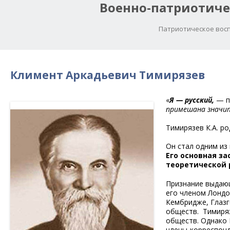
Военно-патриотиче
Патриотическое восп
Климент Аркадьевич Тимирязев
«
Я — русский,
— п
примешана значит
Тимирязев К.А. ро
Он стал одним из
Его основная з
теоретической 
Признание выдающ
его членом Лондо
Кембридже, Глазг
обществ. Тимиряз
обществ. Однако 
члены-корреспонд