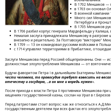
В 1702 Меншиков — 
в 1703 он основал О
В военной кампании 
Много сил Меншиков 
Петербурга и Кроншт
В 1705 Меншиков рук
В 1706 разбил корпус генерала Мардефельда у Калиша, в
Немалая заслуга
принадлежала Меншикову в разгроме 
внезапно и решительно. За Полтавскую “викторию” Ме
В 1709 — 13 он командовал русскими войсками в Польш
с 1714 управлял территориями в Прибалтике, отошедши
Заслуги Меншикова перед Россией общепризнанны. Они — ист
должностные злоупотребления Меншикова — от взяточничес
Будучи фаворитом Петра I в дальнейшем Екатерины Меншик
чести человека, то правосудие требует взвесить на весах
отечеству и государю, ..а он мне и впредь нужен
«.
После прихода к власти Петра II противники Меншикова при 
хищениях государственной казны, сослан на Урал в г.Березов 
Перед патриотами стоит вопрос: как же относиться к А.Д.
государственным деятелем при всех фактах его злоупотребле