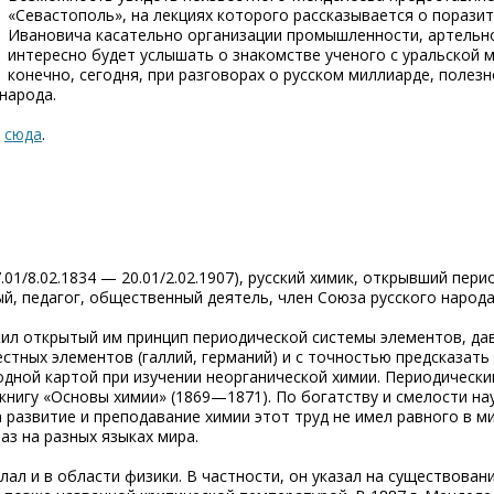
«Севастополь», на лекциях которого рассказывается о порази
Ивановича касательно организации промышленности, артельног
интересно будет услышать о знакомстве ученого с уральской 
конечно, сегодня, при разговорах о русском миллиарде, полез
народа.
сюда
.
1/8.02.1834 — 20.01/2.02.1907), русский химик, открывший пери
й, педагог, общественный деятель, член Союза русского народа
ил открытый им принцип периодической системы элементов, д
стных элементов (галлий, германий) и с точностью предсказать
дной картой при изучении неорганической химии. Периодически
нигу «Основы химии» (1869—1871). По богатству и смелости на
 развитие и преподавание химии этот труд не имел равного в м
аз на разных языках мира.
ал и в области физики. В частности, он указал на существова