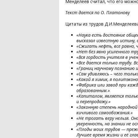
Менделеев считал, что его можно
Текст дается по О. Платонову
Цитаты из трудов Д.И.Менделеев
«Наука есть достояние обще
высказал известную истину, а
«Сжигать нефть, все равно, 
«Нет без явно усиленного тр
«Вся гордость учителя в учен
«Все дается только труду. В
«Границ научному познанию 
«Сам удивляюсь – чего только
«Какой я химик, я политэкон
«Фабрика или завод при каж
образованным.»
«Капиталом, является тольк
и перепродажу.»
«Законную степень народной
кичливого самообожания.»
«Не трогать веру нельзя. Он
уверенность, на знании не ос
«Плоды моих трудов — прежде
Лучшее время жизни и её гла