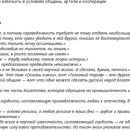
 избежать в условиях общины, артели и кооперации.
а
е, а потому справедливость требует не тому отдать наибольшу
 тому, кто сумел убедить в ней других, показал её достоверность
что топить печку ассигнациями.»
удолюбия ни талантов, ни гениев.»
иках, в росте посеянных им семян.»
се — труду людскому, таков лозунг истории.»
и предсказанию предвидеть невозможно.»
 я не делывал в своей научной жизни. И сделано, думаю, неплохо.
ом. Что там «Основы химии», вот «Толковый тариф» – это другое
дой общине — вот что одно может сделать русский народ бога
о та часть богатства, которая обращена на промышленность и 
 гордости, составляющую принадлежность любви к отечеству, 
а — основа религии, а любая религия в ваши дни — грубое и прими
нованная.»
 всего в научной известности, составляющей гордость — не одн
вную силу взяло преподавательство. Из тысяч моих учеников мн