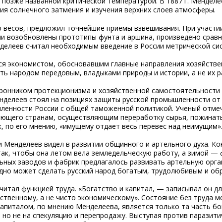
 позже названной критической температурой. В 1887 г. Менделе
ия солнечного затмения и изучения верхних слоев атмосферы.
 весов, предложил точнейшие приемы взвешивания. При участи
ли возобновлены прототипы фунта и аршина, произведено сравн
нделеев считал необходимым введение в России метрической си
 экономистом, обосновавшим главные направления хозяйственн
ть народом передовым, владыками природы и истории, а не их р
ронником протекционизма и хозяйственной самостоятельности Р
нделеев стоял на позициях защиты русской промышленности от 
шленности России с общей таможенной политикой. Ученый отме
яющего странам, осуществляющим переработку сырья, пожинать
, по его мнению, «имущему отдает весь перевес над неимущим»
 Менделеев видел в развитии общинного и артельного духа. Ко
ак, чтобы она летом вела земледельческую работу, а зимой — 
ных заводов и фабрик предлагалось развивать артельную орга
дно может сделать русский народ богатым, трудолюбивым и об
итал функцией труда. «Богатство и капитал, — записывал он дл
ственному, а не чисто экономическому». Состояние без труда м
Капиталом, по мнению Менделеева, является только та часть б
но не на спекуляцию и перепродажу. Выступая против паразити