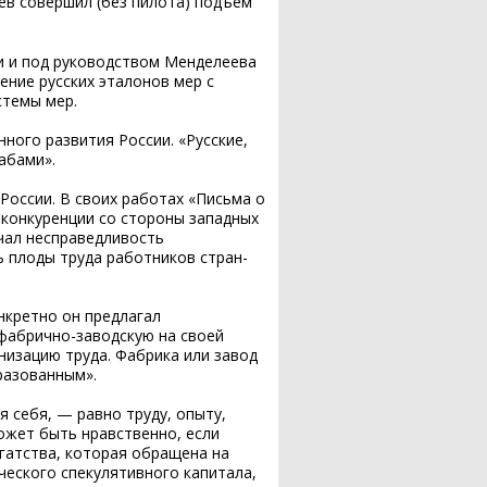
ев совершил (без пилота) подъем
Война с Японией 1945 года
Меншиков Александр
Данилович
и и под руководством Менделеева
Жуков Георгий Константинович
ение русских эталонов мер с
Отечественная война 1812 года
стемы мер.
Оборона Севастополя и битва
ого развития России. «Русские,
за Крым (12 сентября 1941 — 9
Пушкин Александр Сергеевич
абами».
июля 1942)
Тимирязев Климент Аркадьевич
оссии. В своих работах «Письма о
Освобождение Белоруссии
конкуренции со стороны западных
Тютчев Федор Иванович
чал несправедливость
Освобождение Крыма (1944 г.)
 плоды труда работников стран-
Циолковский Константин
.
Освобождение Крыма и
Эдуардович
нкретно он предлагал
Севастополя
фабрично-заводскую на своей
Чкалов Валерий Павлович
низацию труда. Фабрика или завод
Севастополь — город герой
разованным».
я себя, — равно труду, опыту,
Сражение на Курской дуге
ожет быть нравственно, если
огатства, которая обращена на
Сталинградская битва
ческого спекулятивного капитала,