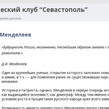
еский клуб “Севастополь”
ение русских
Перейти к содержимому
 Менделеев
«Будущность России, несомненно, теснейшим образом связана
развитием.»
Д.И. Менделеев
Один из крупнейших ученых, открытие которого заложило нов
и химии, в т.ч. — для появления ранее не существовавших наук
механики.
Историка и патриота, однако, Менделеев в первую очередь ин
как выдающийся экономист, как демограф. Между тем именно 
условиях роста и процветания русского народа хуже всего из
Возможность увидеть неизвестного Менделеева предоставляе