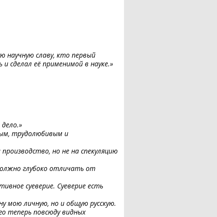
Тыл — фронту
ю научную славу, кто первый
 и сделал её применимой в науке.»
»
 дело.»
тым, трудолюбивым и
производство, но не на спекуляцию
должно глубоко отличать от
тивное суеверие. Суеверие есть
у мою личную, но и общую русскую.
ого теперь повсюду видных