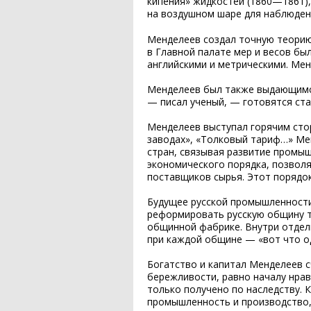
кипения» жидкостей (1860—1861),
на воздушном шаре для наблюден
Менделеев создал точную теорию
в Главной палате мер и весов бы
английскими и метрическими. Ме
Менделеев был также выдающимся
— писал ученый, — готовятся ста
Менделеев выступал горячим сто
заводах», «Толковый тариф…» Ме
стран, связывая развитие промы
экономического порядка, позвол
поставщиков сырья. Этот порядок
Будущее русской промышленности
реформировать русскую общину т
общинной фабрике. Внутри отдель
при каждой общине — «вот что о
Богатство и капитал Менделеев сч
бережливости, равно началу нрав
только получено по наследству. 
промышленность и производство, 