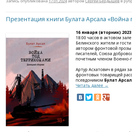
Запись опубликована
17.01.2024
автором
Сергей Бердышев
в руб
Презентация книги Булата Арсала «Война
16 января (вторник) 2023 
18:00 часов в актовом зал
Белинского жители и гости
автором фронтовой проз
писателей, Союза доброво
почетным членом Военно-п
Артур Асхатович в рядах з
фронтовых товарищей расск
псевдонимом
Булат Арсал
Читать далее
→