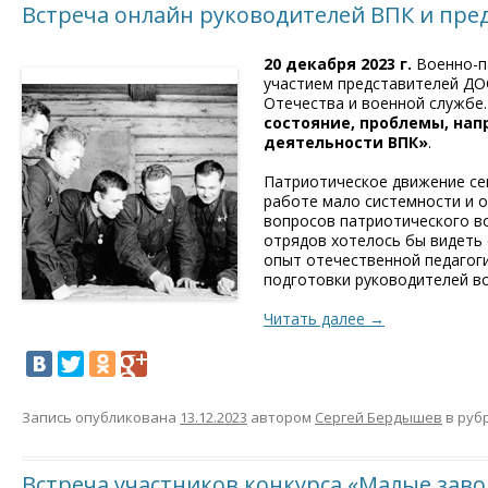
Встреча онлайн руководителей ВПК и пр
20 декабря 2023 г.
Военно-па
участием представителей ДО
Отечества и военной службе.
состояние, проблемы, на
деятельности ВПК»
.
Патриотическое движение сег
работе мало системности и о
вопросов патриотического в
отрядов хотелось бы видеть
опыт отечественной педагог
подготовки руководителей в
Читать далее
→
Запись опубликована
13.12.2023
автором
Сергей Бердышев
в руб
Встреча участников конкурса «Малые заво