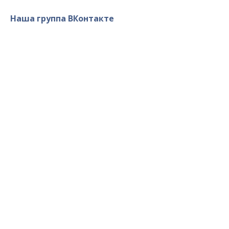
Наша группа ВКонтакте
Военно-Патриотический Клуб
«Севастополь» © 2014