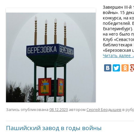
Завершен III-й
войны». 15 дек
конкурса, на 
победителей. 
Екатеринбург).
на него было п
Клуб «Севасто
библиотекаря 
«Березовская 
Читать далее
Запись опубликована
08.12.2023
автором
Сергей Бердышев
в руб
Пашийский завод в годы войны