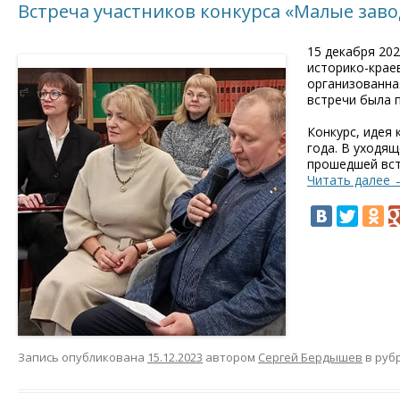
Встреча участников конкурса «Малые заво
15 декабря 202
историко-крае
организованна
встречи была 
Конкурс, идея 
года. В уходящ
прошедшей вст
Читать далее
Запись опубликована
15.12.2023
автором
Сергей Бердышев
в руб