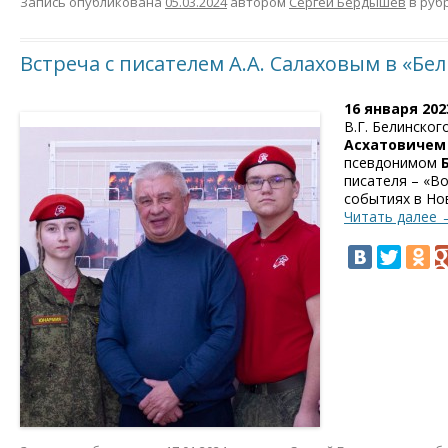
Запись опубликована
05.03.2024
автором
Сергей Бердышев
в руб
Встреча с писателем А.А. Салаховым в «Бе
16 января 2023
В.Г. Белинско
Асхатовичем
псевдонимом
писателя – «В
событиях в Но
Читать далее