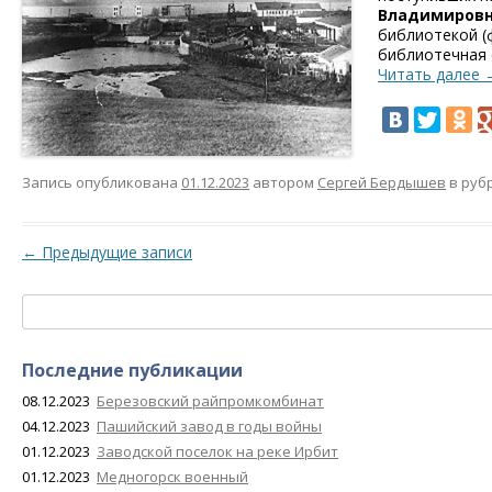
Владимировн
библиотекой (
библиотечная 
Читать далее
Запись опубликована
01.12.2023
автором
Сергей Бердышев
в руб
Навигация по записям
←
Предыдущие записи
Найти:
Последние публикации
08.12.2023
Березовский райпромкомбинат
04.12.2023
Пашийский завод в годы войны
01.12.2023
Заводской поселок на реке Ирбит
01.12.2023
Медногорск военный