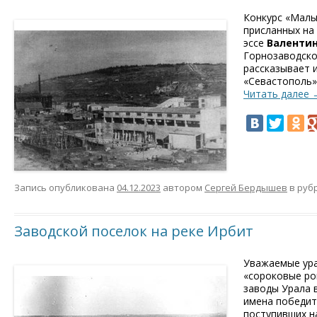
Конкурс «Малы
присланных на
эссе
Валенти
Горнозаводског
рассказывает 
«Севастополь»
Читать далее
Запись опубликована
04.12.2023
автором
Сергей Бердышев
в руб
Заводской поселок на реке Ирбит
Уважаемые ура
«сороковые ро
заводы Урала в
имена победит
поступивших н