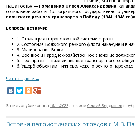
ноября, мы вновь обрат
Наша гостья —
Гоманенко Олеся Александровна
, кандид
социальной работы Волгоградского государственного универ
волжского речного транспорта в Победу (1941–1945 гг.)
Вопросы встречи:
1. Сталинград в транспортной системе страны
2. Состояние Волжского речного флота накануне и в на
3. Минирование Волги
4. Военное и народно-хозяйственное значение волжско
5. Переправы — важнейший вид транспортного сообще
6. Ущерб объектам Нижневолжского речного пароходст
Читать далее
→
Запись опубликована
16.11.2022
автором
Сергей Бердышев
в руб
Встреча патриотических отрядов с М.В. П