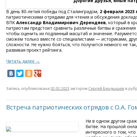
Дорогие друзья, юные пат
В день 80-летия победы под Сталинградом,
2 февраля 2023 г
патриотическими отрядами для чтения и обсуждения докладо
ВПК
Александр Владимирович Дерендяев
, который в к
патриотам предстоит сравнить различные битвы и сражения 
чтобы оценить их подлинный масштаб и значение. Разумеется
сможем только вместе со специалистами — историками, дру
сложности. Не нужно бояться, что получится немного не так
развивая проект рейтинга.
Читать далее
→
Запись опубликована
02.02.2023
автором
Сергей Бердышев
в руб
Встреча патриотических отрядов с О.А. Г
Ни в одном другом сраж
битве. На прошлой онла
интересного о том, что