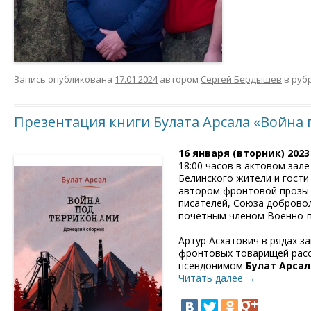
Запись опубликована
17.01.2024
автором
Сергей Бердышев
в руб
Презентация книги Булата Арсала «Война
16 января (вторник) 2023 
18:00 часов в актовом зал
Белинского жители и гости
автором фронтовой проз
писателей, Союза доброво
почетным членом Военно-п
Артур Асхатович в рядах з
фронтовых товарищей расск
псевдонимом
Булат Арсал
Читать далее
→