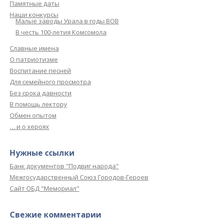
Памятные даты
Наши конкурсы
Малые заводы Урала в годы ВОВ
В честь 100-летия Комсомола
Славные имена
О патриотизме
Воспитание песней
Для семейного просмотра
Без срока давности
В помощь лектору
Обмен опытом
… и о хероях
Нужные ссылки
Банк документов "Подвиг народа"
Межгосударственный Союз Городов-Героев
Сайт ОБД "Мемориал"
Свежие комментарии