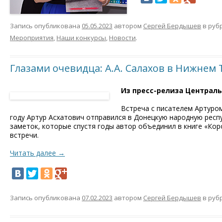
Запись опубликована
05.05.2023
автором
Сергей Бердышев
в руб
Мероприятия
,
Наши конкурсы
,
Новости
.
Глазами очевидца: А.А. Салахов в Нижнем 
Из пресс-релиза Централ
Встреча с писателем Артуро
году Артур Асхатович отправился в Донецкую народную респу
заметок, которые спустя годы автор объединил в книге «Коро
встречи.
Читать далее
→
Запись опубликована
07.02.2023
автором
Сергей Бердышев
в руб