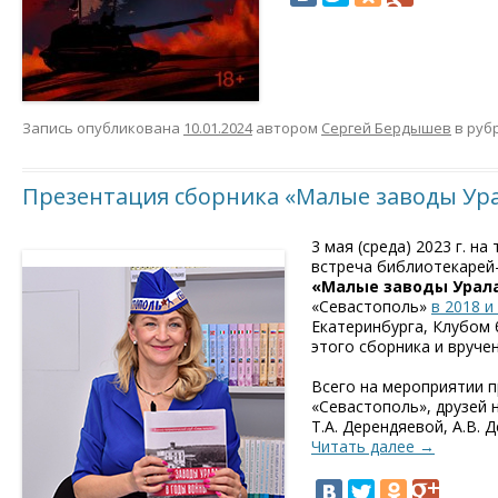
Запись опубликована
10.01.2024
автором
Сергей Бердышев
в руб
Презентация сборника «Малые заводы Ура
3 мая (среда) 2023 г. 
встреча библиотекарей-
«Малые заводы Урала
«Севастополь»
в 2018 и
Екатеринбурга, Клубом
этого сборника и вруче
Всего на мероприятии 
«Севастополь», друзей 
Т.А. Дерендяевой, А.В. Д
Читать далее
→