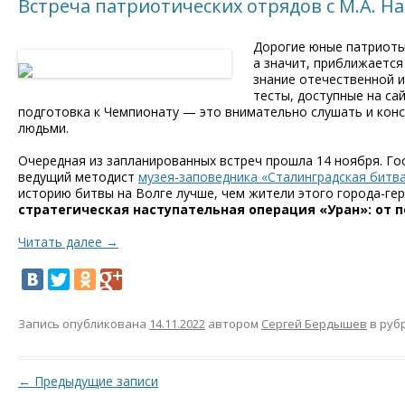
Встреча патриотических отрядов с М.А. Н
Дорогие юные патриоты!
а значит, приближаетс
знание отечественной и
тесты, доступные на са
подготовка к Чемпионату — это внимательно слушать и конс
людьми.
Очередная из запланированных встреч прошла 14 ноября. Г
ведущий методист
музея-заповедника «Сталинградская битв
историю битвы на Волге лучше, чем жители этого города-гер
стратегическая наступательная операция «Уран»: от 
Читать далее
→
Запись опубликована
14.11.2022
автором
Сергей Бердышев
в руб
Навигация по записям
←
Предыдущие записи