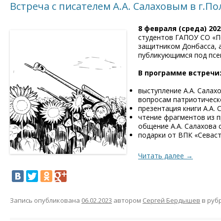
Встреча с писателем А.А. Салаховым в г.П
8 февраля (среда) 2023
студентов ГАПОУ СО «По
защитником Донбасса,
публикующимся под псе
В программе встречи
выступление А.А. Салах
вопросам патриотическ
презентация книги А.А. 
чтение фрагментов из п
общение А.А. Салахова 
подарки от ВПК «Севаст
Читать далее
→
Запись опубликована
06.02.2023
автором
Сергей Бердышев
в руб