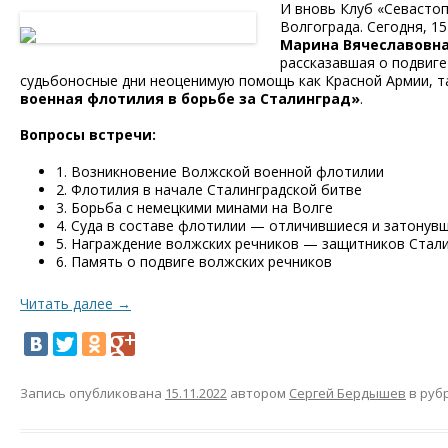
И вновь Клуб «Севастоп
Волгограда. Сегодня, 1
Марина Вячеславовн
рассказавшая о подвиге
судьбоносные дни неоценимую помощь как Красной Армии, та
военная флотилия в борьбе за Сталинград»
.
Вопросы встречи:
1. Возникновение Волжской военной флотилии
2. Флотилия в начале Сталинградской битве
3. Борьба с немецкими минами на Волге
4. Суда в составе флотилии — отличившиеся и затонув
5. Награждение волжских речников — защитников Стал
6. Память о подвиге волжских речников
Читать далее
→
Запись опубликована
15.11.2022
автором
Сергей Бердышев
в руб