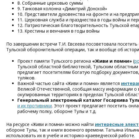
8. Собранные церковью суммы
9. Танковая колонна «Димитрий Донской»
10. Представители духовенства на фронте и на предпри
11. Церковная служба и празднества в годы войны и пе
12. Патриотическая благотворительность Тульской епа
13. Крестины и венчания в годы войны
По завершении встречи Т.И. Евсеева посоветовала посетить 
Тульской оборонительной операции, так и вообще об истори
Проект памяти Тульского региона
«Живи и помни»
(
po
Тульской областной библиотекой, Тульским областным 
предлагает посетителям богатую подборку документов, 
туляков.
Важной частью сайта «Живи и помни» является
интера
Великой Отечественной, сообщая массу информации о в
окупированных территориях в пределах Тульской област
Генеральный электронный каталог Госархива Тул
и их противники
. Этот проект предлагает посетить онл
рабочему полку, обороне Тулы и т.д.
На ресурсе «Живи и помни» можно найти
интересные элект
обороне Тулы, так и книги военного времени. Татьяна Ильин
использовать их в учебе и историко-краеведческой работе.