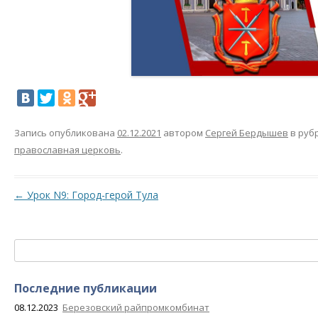
Запись опубликована
02.12.2021
автором
Сергей Бердышев
в руб
православная церковь
.
Навигация по записям
←
Урок N9: Город-герой Тула
Найти:
Последние публикации
08.12.2023
Березовский райпромкомбинат