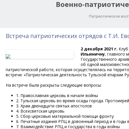
Военно-патриотиче
Патриотическое восп
Встреча патриотических отрядов с Т.И. Ев
2 декабря 2021 г.
Клуб 
Ильиничну
, главного 
Государственного архи
об одной малоизвестной
патриотической работе, которая осуществлялась на террито
встречи: «Патриотическая деятельность Тульской епархии Рус
На встрече были раскрыты следующие вопросы:
1. Православная церковь в начале войны
2. Тульская церковь во время осады города. Протоиере
3. Храм двенадцати святых апостолов
4. Всехсвятская церковь
5. Сбор церковью материальной помощи фронту
6. Печатные издания РПЦ в довоенный период и в годы 
7. Взаимодействие РПЦ и государства в годы войны