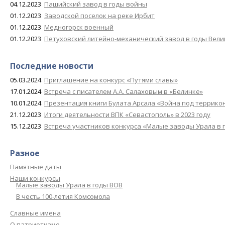
04.12.2023
Пашийский завод в годы войны
01.12.2023
Заводской поселок на реке Ирбит
01.12.2023
Медногорск военный
01.12.2023
Петуховский литейно-механический завод в годы Вел
Последние новости
05.03.2024
Приглашение на конкурс «Путями славы»
17.01.2024
Встреча с писателем А.А. Салаховым в «Белинке»
10.01.2024
Презентация книги Булата Арсала «Война под террико
21.12.2023
Итоги деятельности ВПК «Севастополь» в 2023 году
15.12.2023
Встреча участников конкурса «Малые заводы Урала в 
Разное
Памятные даты
Наши конкурсы
Малые заводы Урала в годы ВОВ
В честь 100-летия Комсомола
Славные имена
О патриотизме